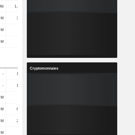
Md
1,86 Md
1,62 Md
511 M
 M
37,8 M
32,6 M
20,5 M
 M
145 M
193 M
224 M
 M
8,4 M
9,1 M
9,2 M
Cryptomonnaies
-
19,9 M
19,5 M
20,2 M
-
19,9 M
19,5 M
20,2 M
 M
100 M
115 M
119 M
 M
65,3 M
154 M
77,6 M
 M
26,3 M
71,1 M
35,77 M
 M
39 M
83,4 M
41,83 M