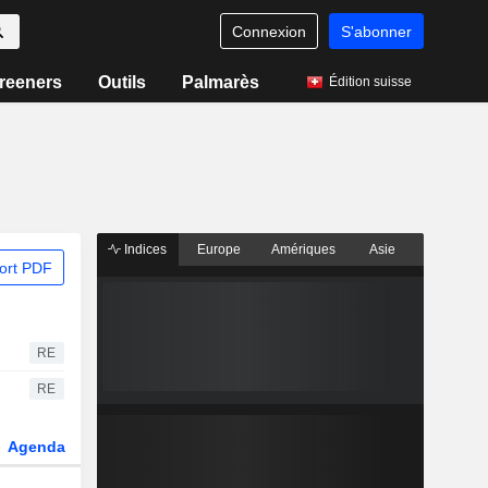
Connexion
S'abonner
reeners
Outils
Palmarès
Édition suisse
Indices
Europe
Amériques
Asie
ort PDF
RE
RE
Agenda
Secteur
Dérivés
Fonds et ETFs