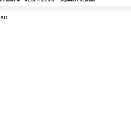
e Trésorerie
Ratios Financiers
Segments d'Activités
 AG