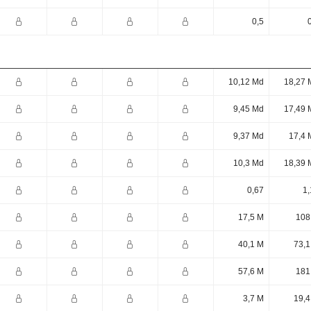
0,5
10,12 Md
18,27 
9,45 Md
17,49 
9,37 Md
17,4 
10,3 Md
18,39 
0,67
1,
17,5 M
108
40,1 M
73,1
57,6 M
181
3,7 M
19,4