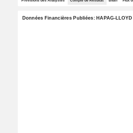
Prévisions des Analystes
Compte de Résultat
Bilan
Flux d
Données Financières Publiées: HAPAG-LLOYD