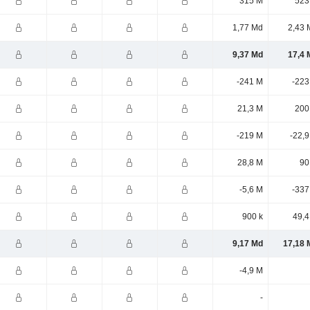
315 M
523
1,77 Md
2,43 
9,37 Md
17,4 
-241 M
-223
21,3 M
200
-219 M
-22,
28,8 M
90
-5,6 M
-337
900 k
49,4
9,17 Md
17,18 
-4,9 M
-