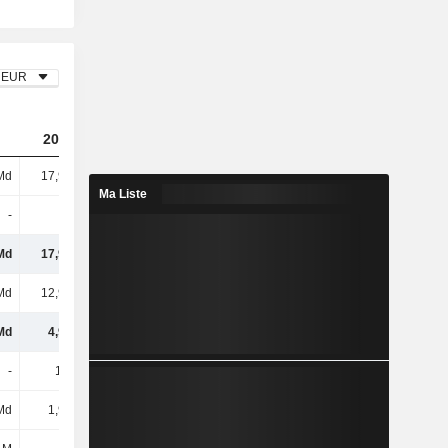
EUR
2023
2024
2025
Md
17,93 Md
19,11 Md
18,63 Md
Ma Liste
-
-
-
-
Md
17,93 Md
19,11 Md
18,63 Md
Md
12,97 Md
14,03 Md
14,92 Md
Md
4,96 Md
5,08 Md
3,71 Md
-
19,9 M
19,5 M
20,2 M
Md
1,93 Md
2,07 Md
2,24 Md