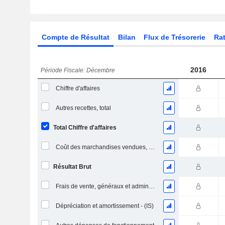
Compte de Résultat
Bilan
Flux de Trésorerie
Rat
2016
Période Fiscale: Décembre
Chiffre d'affaires
Autres recettes, total
Total Chiffre d'affaires
Coût des marchandises vendues, total
Résultat Brut
Frais de vente, généraux et administratifs, total
Dépréciation et amortissement - (IS)