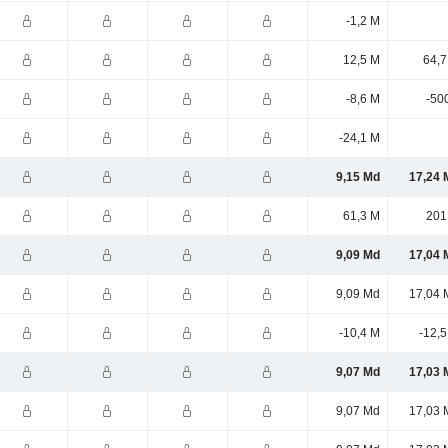
-1,2 M
12,5 M
64,7
-8,6 M
-50
-24,1 M
9,15 Md
17,24 
61,3 M
201
9,09 Md
17,04 
9,09 Md
17,04 
-10,4 M
-12,
9,07 Md
17,03 
9,07 Md
17,03 