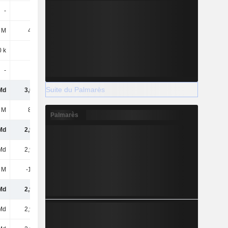
-
-
-1,2 M
-
 M
44,7 M
22,7 M
31,7 M
0 k
-
-
-
-
-
-
29 M
Suite du Palmarès
Md
3,03 Md
2,62 Md
901 M
 M
84,2 M
230 M
-23,5 M
Palmarès
Md
2,95 Md
2,39 Md
924 M
Md
2,95 Md
2,39 Md
924 M
5 M
-15,2 M
-6,6 M
-14,4 M
Md
2,94 Md
2,39 Md
910 M
Md
2,94 Md
2,39 Md
910 M