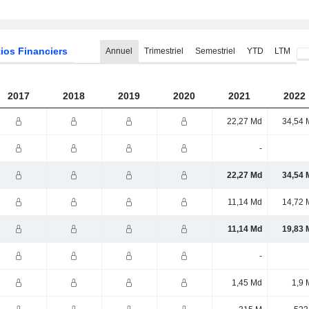
ios Financiers
Annuel
Trimestriel
Semestriel
YTD
LTM
2017
2018
2019
2020
2021
2022
22,27 Md
34,54 
-
22,27 Md
34,54 
11,14 Md
14,72 
11,14 Md
19,83 
-
1,45 Md
1,9 