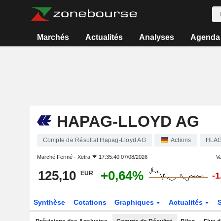
Marchés
Actualités
Analyses
Agenda
HAPAG-LLOYD AG
Compte de Résultat Hapag-Lloyd AG
Actions
HLA
Marché Fermé -
Xetra
17:35:40 07/08/2026
Va
125,10
+0,64%
EUR
-
Synthèse
Cotations
Graphiques
Actualités