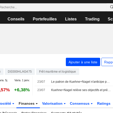
Conseils
Portefeuilles
Listes
Trading
Sc
Ajouter à une liste
Rapp
G
DE000HLAG475
Frêt maritime et logistique
ria. 5j.
Varia. 1 janv.
23/07
Le patron de Kuehne+Nagel n'anticipe pas de retour à la normale pour le transport maritime au Moyen-Orient
1,57%
+6,38%
23/07
Kuehne+Nagel relève ses objectifs et prévoit un second semestre solide
Société
Finances
Valorisation
Consensus
Ratings