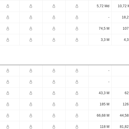
5,72 Md
10,72 
-
18,2
74,5 M
107
3,3 M
4,3
-
-
43,3 M
62
185 M
126
66,68 M
44,58
118 M
81,82