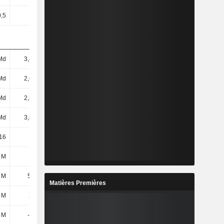
0,5
0,5
0,5
0,5
Md
3,41 Md
3,51 Md
1,91 Md
Md
2,63 Md
2,66 Md
1,03 Md
Md
2,53 Md
2,52 Md
905 M
Md
3,48 Md
3,66 Md
1,99 Md
16
2,77
8,76
-2,61
 M
148 M
-
52,1 M
 M
54,1 M
-
61,3 M
Matières Premières
 M
202 M
13,8 M
113 M
 M
-117 M
216 M
-137 M