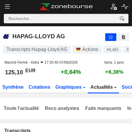
HAPAG-LLOYD AG
125,10
€
+0,64%
HAPAG-LLOYD AG
Transcripts Hapag-Lloyd AG
Actions
HLAG
D
Marché Fermé -
Xetra
17:35:40 07/08/2026
Varia. 1 janv.
EUR
+0,64%
125,10
+6,38%
Synthèse
Cotations
Graphiques
Actualités
Soci
Toute l'actualité
Reco analystes
Faits marquants
In
Transcripts