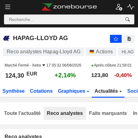
HAPAG-LLOYD AG
124,30
€
+2,14%
HAPAG-LLOYD AG
Reco analystes Hapag-Lloyd AG
Actions
HLAG
Marché Fermé -
Xetra
17:35:32 06/08/2026
Après clôture
21:58:01
EUR
+2,14%
124,30
123,80
-0,40%
Synthèse
Cotations
Graphiques
Actualités
Soci
Toute l'actualité
Reco analystes
Faits marquants
In
Reco analystes