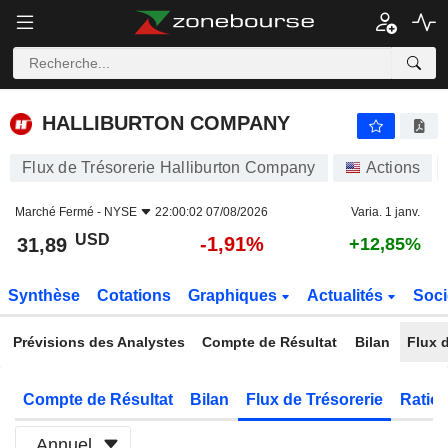
HALLIBURTON COMPANY
31,89
$
-1,91%
HALLIBURTON COMPANY
Flux de Trésorerie Halliburton Company
Actions
Marché Fermé -
NYSE
22:00:02 07/08/2026
Varia. 1 janv.
USD
-1,91%
31,89
+12,85%
Synthèse
Cotations
Graphiques
Actualités
Soci
Prévisions des Analystes
Compte de Résultat
Bilan
Flux d
Compte de Résultat
Bilan
Flux de Trésorerie
Ratios
Annuel