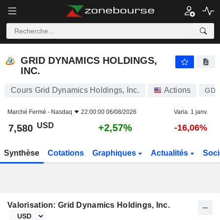
GRID DYNAMICS HOLDINGS, INC.
7,580
$
+2,57%
GRID DYNAMICS HOLDINGS,
INC.
Cours Grid Dynamics Holdings, Inc.
Actions
GDY
Marché Fermé -
Nasdaq
22:00:00 06/08/2026
Varia. 1 janv.
USD
+2,57%
7,580
-16,06%
Synthèse
Cotations
Graphiques
Actualités
Soci
Valorisation: Grid Dynamics Holdings, Inc.