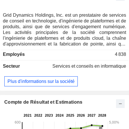
Grid Dynamics Holdings, Inc. est un prestataire de services
de conseil en technologie, d'ingénierie de plateformes et de
produits, ainsi que de services d'engagement numérique.
Les activités principales de la société comprennent
l'ingénierie de plateformes et de produits cloud, la chaîne
d'approvisionnement et la fabrication de pointe, ainsi que
l'ingénierie de plateformes de données et d'apprentissage
Employés
4 838
automatique. Elle aide également les organisations à
gagner en agilité et à créer des produits et des expériences
Secteur
Services et conseils en informatique
numériques grâce à son expertise dans les technologies
émergentes, telles que l'intelligence artificielle (IA), la
science des données, le cloud computing, le big data et le
Plus d'informations sur la société
DevOps, les pratiques de développement logiciel lean et
une culture produit axée sur la haute performance. La
société propose des solutions sur mesure dans plusieurs
secteurs clés : la distribution ; les technologies, les médias
Compte de Résultat et Estimations
et les télécommunications ; la finance ; les biens de
consommation courante et l'industrie manufacturière ; ainsi
que la santé et l'industrie pharmaceutique. Elle fournit
également des services d'ingénierie logicielle spécialisés