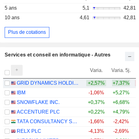
5 ans
5,1
42,81
10 ans
4,61
42,81
Plus de cotations
Services et conseil en informatique - Autres
Varia.
Varia. 5j.
GRID DYNAMICS HOLDINGS, INC.
+2,57%
+7,37%
IBM
-1,06%
+5,27%
SNOWFLAKE INC.
+0,37%
+6,68%
+
ACCENTURE PLC
+0,22%
+4,79%
TATA CONSULTANCY SERVICES LTD.
-1,66%
-2,42%
RELX PLC
-4,13%
-2,69%