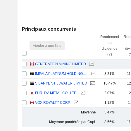
Principaux concurrents
Rendement
Ren
du
Ajouter à une liste
dividende
div
(Y)
(
GENERATION MINING LIMITED
-
IMPALA PLATINUM HOLDINGS LIMITED
8,21%
11
SIBANYE STILLWATER LIMITED
10,47%
12
FURUYA METAL CO., LTD.
2,07%
2
VOX ROYALTY CORP.
1,12%
1
Moyenne
5,47%
Moyenne pondérée par Capi.
8,56%
11