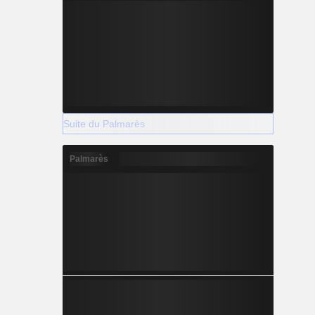
Suite du Palmarès
Palmarès