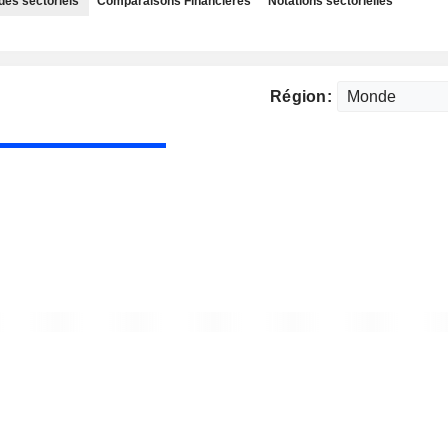
des sectoriels
Comparaisons Financières
Notations sectorielles
Région: