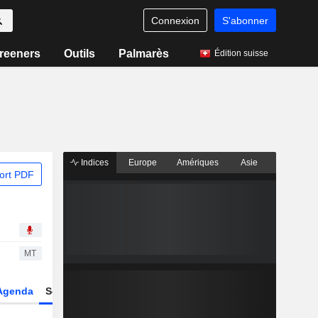
Connexion
S'abonner
reeners
Outils
Palmarès
Édition suisse
Indices
Europe
Amériques
Asie
ort PDF
MT
Agenda
Secteur
Dérivés