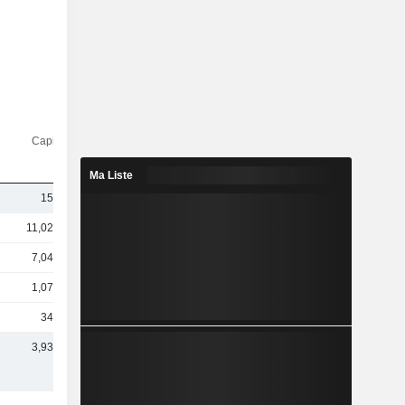
Capi.($)
Ma Liste
152 M
11,02 Md
7,04 Md
1,07 Md
343 M
3,93 Md