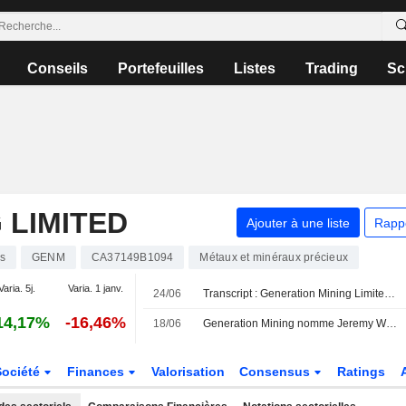
Conseils
Portefeuilles
Listes
Trading
Sc
 LIMITED
Ajouter à une liste
Rapp
ns
GENM
CA37149B1094
Métaux et minéraux précieux
Varia. 5j.
Varia. 1 janv.
24/06
Transcript : Generation Mining Limited - Shareholder/Analyst Call
14,17%
-16,46%
18/06
Generation Mining nomme Jeremy Wyeth au poste de directeur de l'exploitation et Anton Cukrov à la vice-présidence des finances
Société
Finances
Valorisation
Consensus
Ratings