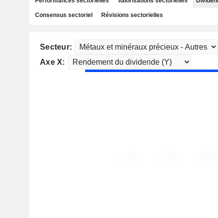
Performances sectorielles
Valorisations sectorielles
Dividen
Consensus sectoriel
Révisions sectorielles
Secteur:
Axe X: