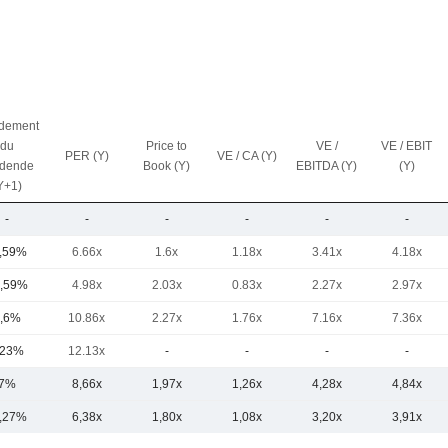
dement
du
Price to
VE /
VE / EBIT
PER (Y)
VE / CA (Y)
idende
Book (Y)
EBITDA (Y)
(Y)
Y+1)
-
-
-
-
-
-
,59%
6.66x
1.6x
1.18x
3.41x
4.18x
,59%
4.98x
2.03x
0.83x
2.27x
2.97x
,6%
10.86x
2.27x
1.76x
7.16x
7.36x
,23%
12.13x
-
-
-
-
7%
8,66x
1,97x
1,26x
4,28x
4,84x
,27%
6,38x
1,80x
1,08x
3,20x
3,91x