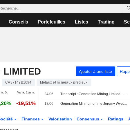
Conseils
Portefeuilles
Listes
Trading
Sc
 LIMITED
Ajouter à une liste
Rapp
CA37149B1094
Métaux et minéraux précieux
ia. 5j.
Varia. 1 janv.
24/06
Transcript : Generation Mining Limited - Shareholder/Analyst Call
,20%
-19,51%
18/06
Generation Mining nomme Jeremy Wyeth au poste de directeur de l'exploitation et Anton Cukrov à la vice-présidence des finances
Société
Finances
Valorisation
Consensus
Ratings