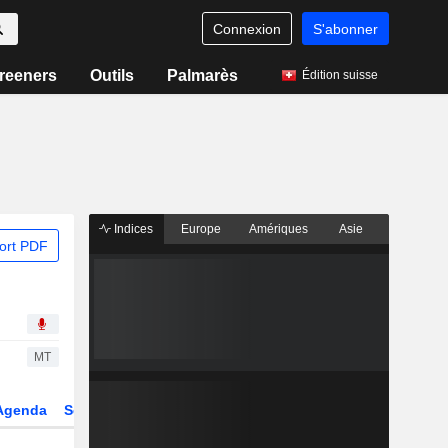
Connexion
S'abonner
reeners
Outils
Palmarès
Édition suisse
Indices
Europe
Amériques
Asie
ort PDF
MT
Agenda
Secteur
Dérivés