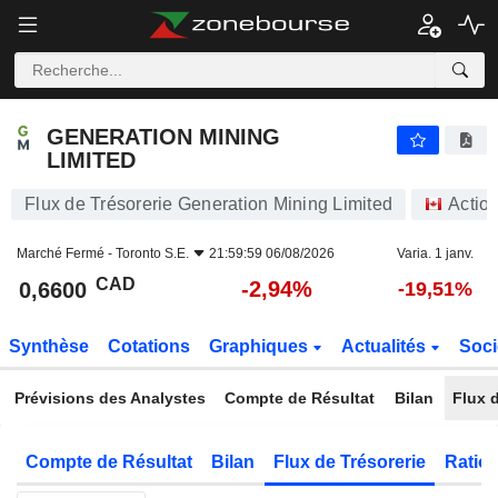
GENERATION MINING LIMITED
0,6600
$
-2,94%
GENERATION MINING
LIMITED
Flux de Trésorerie Generation Mining Limited
Actio
Marché Fermé -
Toronto S.E.
21:59:59 06/08/2026
Varia. 1 janv.
CAD
-2,94%
0,6600
-19,51%
Synthèse
Cotations
Graphiques
Actualités
Soci
Prévisions des Analystes
Compte de Résultat
Bilan
Flux d
Compte de Résultat
Bilan
Flux de Trésorerie
Ratios