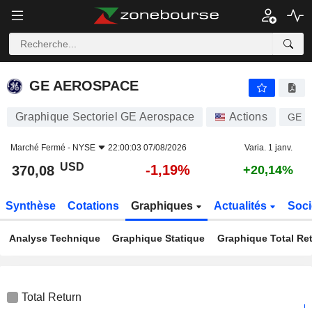
GE AEROSPACE
370,08
$
-1,19%
GE AEROSPACE
Graphique Sectoriel GE Aerospace
Actions
GE
Marché Fermé -
NYSE
22:00:03 07/08/2026
Varia. 1 janv.
USD
-1,19%
370,08
+20,14%
Synthèse
Cotations
Graphiques
Actualités
Soci
Analyse Technique
Graphique Statique
Graphique Total Re
Total Return