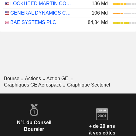
LOCKHEED MARTIN CORPORATION
136 Md
GENERAL DYNAMICS CORPORATION
106 Md
BAE SYSTEMS PLC
84,84 Md
Bourse
Actions
Action GE
Graphiques GE Aerospace
Graphique Sectoriel
N°1 du Conseil
+ de 20 ans
Boursier
à vos côtés