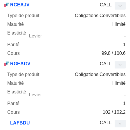
Type
RGEAJV
CALL
de
Obligations Convertibles
Mnemo
Type
produit
Maturité
Elasticité
Levier
Parité
Co
Illimité
-
1
99.8 / 100.6
RGEAGV
CALL
Obligations Convertibles
Illimité
-
1
102 / 102.2
CALL
LAFBDU