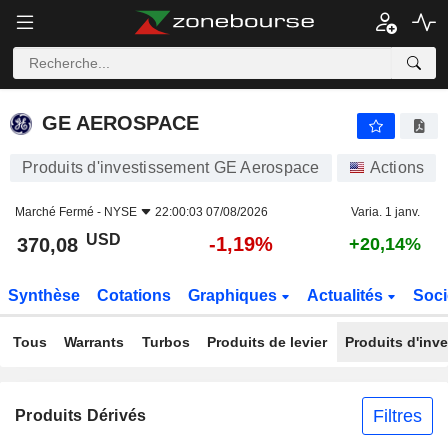
GE AEROSPACE
370,08
$
-1,19%
GE AEROSPACE
Produits d'investissement GE Aerospace
Actions
Marché Fermé -
NYSE
22:00:03 07/08/2026
Varia. 1 janv.
USD
-1,19%
370,08
+20,14%
Synthèse
Cotations
Graphiques
Actualités
Soci
Tous
Warrants
Turbos
Produits de levier
Produits d'inv
Filtres
Produits Dérivés