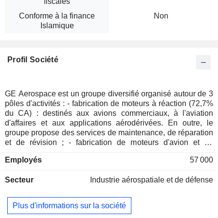
fiscales
Conforme à la finance
Non
Islamique
Profil Société
GE Aerospace est un groupe diversifié organisé autour de 3
pôles d'activités : - fabrication de moteurs à réaction (72,7%
du CA) : destinés aux avions commerciaux, à l'aviation
d'affaires et aux applications aérodérivées. En outre, le
groupe propose des services de maintenance, de réparation
et de révision ; - fabrication de moteurs d'avion et de
systèmes avioniques (23%) ; - autres (4,3%). La répartition
Employés
57 000
géographique du CA est la suivante : Etats-Unis (39,7%),
Amérique (8%), Asie (23,6%), Europe (18,8%), Moyen-Orient
Secteur
Industrie aérospatiale et de défense
et Afrique (9.9%).
Plus d'informations sur la société