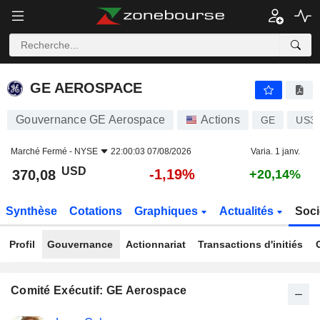
GE AEROSPACE
370,08
$
-1,19%
GE AEROSPACE
Gouvernance GE Aerospace
Actions
GE
US3
Marché Fermé -
NYSE
22:00:03 07/08/2026
Varia. 1 janv.
USD
-1,19%
370,08
+20,14%
Synthèse
Cotations
Graphiques
Actualités
Soci
Profil
Gouvernance
Actionnariat
Transactions d'initiés
Comité Exécutif: GE Aerospace
Fonctions