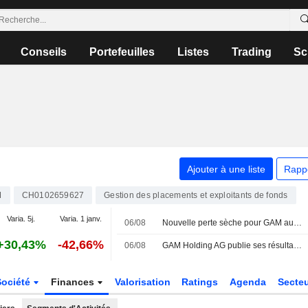
Conseils
Portefeuilles
Listes
Trading
Sc
Ajouter à une liste
Rapp
M
CH0102659627
Gestion des placements et exploitants de fonds
Varia. 5j.
Varia. 1 janv.
06/08
Nouvelle perte sèche pour GAM au premier semestre
+30,43%
-42,66%
06/08
GAM Holding AG publie ses résultats pour le premier semestre clos le 30 juin 2026
Société
Finances
Valorisation
Ratings
Agenda
Secte