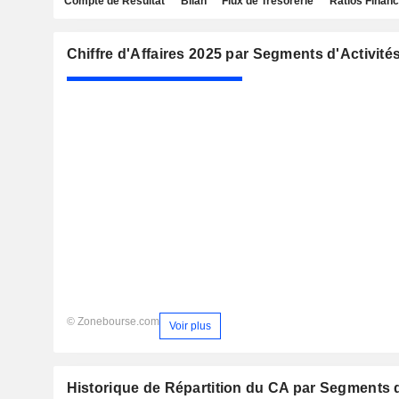
Compte de Résultat
Bilan
Flux de Trésorerie
Ratios Financ
Chiffre d'Affaires 2025 par Segments d'Activité
© Zonebourse.com
Voir plus
Historique de Répartition du CA par Segments d