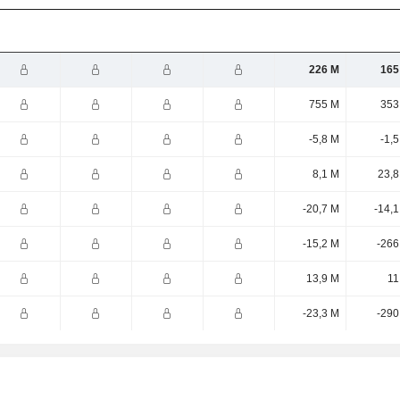
226 M
165
755 M
353
-5,8 M
-1,
8,1 M
23,8
-20,7 M
-14,
-15,2 M
-266
13,9 M
11
-23,3 M
-290