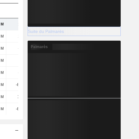
 M
130 M
80,7 M
48,8 M
Suite du Palmarès
 M
266 M
173 M
123 M
Palmarès
5 M
-1,6 M
-4,5 M
-1,6 M
 M
400 k
1,3 M
-400 k
1 M
-2,8 M
-7,6 M
-2,5 M
 M
-81,7 M
-69,6 M
-74,6 M
 M
11,5 M
5,2 M
3,7 M
 M
-82,1 M
-70,9 M
-74,2 M