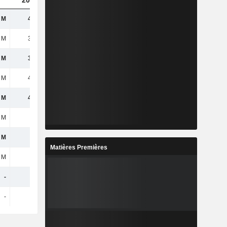
2023
2024
2025
 M
42,3 M
29,6 M
17,4 M
 M
36,8 M
21,6 M
15,9 M
 M
36,3 M
21,8 M
14,5 M
 M
45,5 M
46,9 M
42,8 M
 M
42,7 M
20,3 M
7,7 M
 M
3,9 M
3,5 M
700 k
 M
9,5 M
6,5 M
7,5 M
Matières Premières
 M
2 M
900 k
1 M
-
-
-
-
-
-
-
-