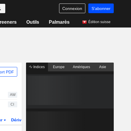
Connexion
S'abonner
reeners
Outils
Palmarès
Édition suisse
Indices
Europe
Amériques
Asie
ort PDF
AW
CI
ur
Dérivés