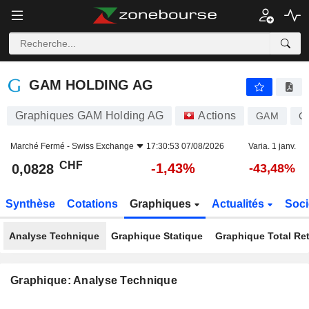
GAM HOLDING AG
0,0828
CHF
-1,43%
GAM HOLDING AG
Graphiques GAM Holding AG
Actions
GAM
C
Marché Fermé -
Swiss Exchange
17:30:53 07/08/2026
Varia. 1 janv.
CHF
-1,43%
0,0828
-43,48%
Synthèse
Cotations
Graphiques
Actualités
Soci
Analyse Technique
Graphique Statique
Graphique Total Re
Graphique: Analyse Technique