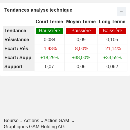
Tendances analyse technique
Court Terme
Moyen Terme
Long Terme
Tendance
Haussière
Baissière
Baissière
Résistance
0,084
0,09
0,105
Ecart / Rés.
-1,43%
-8,00%
-21,14%
Ecart / Supp.
+18,29%
+38,00%
+33,55%
Support
0,07
0,06
0,062
Bourse
Actions
Action GAM
Graphiques GAM Holding AG