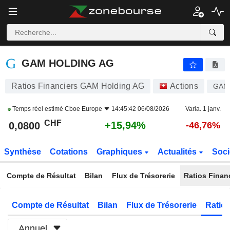
GAM HOLDING AG
0,0800
CHF
+15,94%
GAM HOLDING AG
Ratios Financiers GAM Holding AG
Actions
GAM
Temps réel estimé
Cboe Europe
14:45:42 06/08/2026
Varia. 1 janv.
CHF
+15,94%
0,0800
-46,76%
Synthèse
Cotations
Graphiques
Actualités
Soci
Compte de Résultat
Bilan
Flux de Trésorerie
Ratios Finan
Compte de Résultat
Bilan
Flux de Trésorerie
Ratios
Annuel