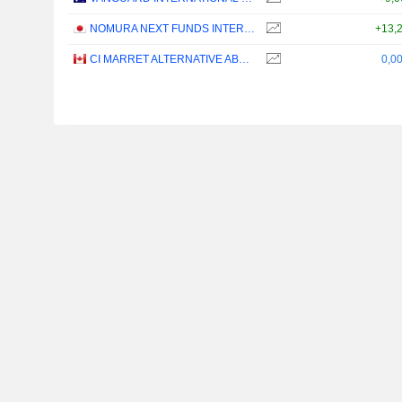
NOMURA NEXT FUNDS INTERNATIONAL EQUITY MSCI-KOKUSAI (UNHEDGED) ETF - JPY
+13,
CI MARRET ALTERNATIVE ABSOLUTE RETURN BOND ETF - CAD
0,0