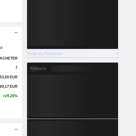
s
at
Suite du Palmarès
ACHETER
7
Palmarès
53,50
EUR
69,17
EUR
+29,28%