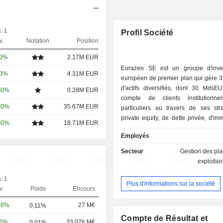
. 1
Profil Société
v.
Notation
Position
00%
2.17M EUR
Eurazeo SE est un groupe d'inve
00%
4.31M EUR
européen de premier plan qui gère
d'actifs diversifiés, dont 30 MdsE
00%
0.28M EUR
compte de clients institutionn
00%
35.67M EUR
particuliers au travers de ses str
private equity, de dette privée, d'imm
00%
18.71M EUR
d'infrastructures. Le groupe accom
Employés
de 600 entreprises Mid-Market, 
service de leur développement l'eng
Secteur
Gestion des pl
ses plus de 450 collaborateurs, son
exploitan
sectorielle, son accès privilégié a
mondiaux via 14 bureaux répartis en
. 1
Plus d'informations sur la société
Asie et aux Etats-Unis, ainsi que s
v.
Poids
Encours
responsable de la création de valeur
20%
27 M€
0,11%
la croissance. Son actionnariat instit
familial ainsi que sa structure financ
Compte de Résultat et
06%
33 076 M€
0,01%