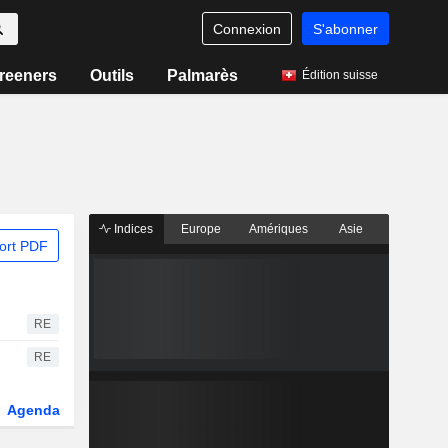
Connexion
S'abonner
reeners
Outils
Palmarès
Édition suisse
Indices
Europe
Amériques
Asie
ort PDF
RE
RE
Agenda
Secteur
Dérivés
Fonds et ETFs