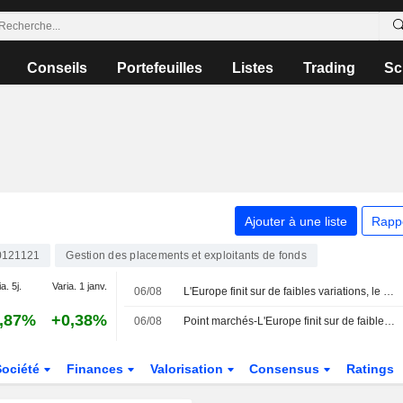
Conseils
Portefeuilles
Listes
Trading
Sc
Ajouter à une liste
Rapp
0121121
Gestion des placements et exploitants de fonds
a. 5j.
Varia. 1 janv.
06/08
L'Europe finit sur de faibles variations, le Moyen-Orient inquiète de nouveau
,87%
+0,38%
06/08
Point marchés-L'Europe finit sur de faibles variations, le Moyen-Orient inquiète de nouveau
Société
Finances
Valorisation
Consensus
Ratings