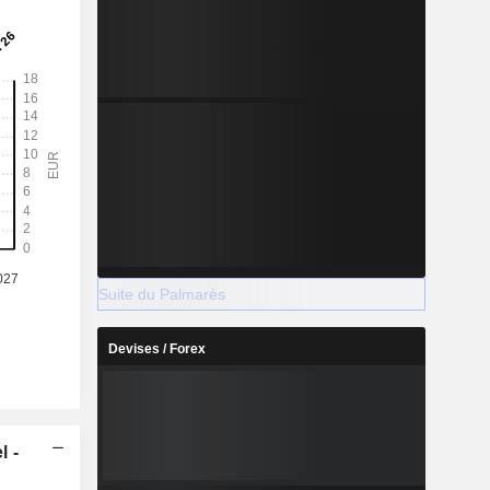
Suite du Palmarès
Devises / Forex
l -