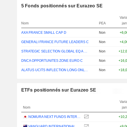
5
Fonds positionnés sur Eurazeo SE
Varia
Nom
PEA
jan
AXA FRANCE SMALL CAP D
Non
+6,
GENERALI FRANCE FUTURE LEADERS C
Non
+4,
STRATEGIC SELECTION GLOBAL EQ A EUR
Non
+12,
DNCA OPPORTUNITES ZONE EURO C
Non
+16,
ALATUS UCITS INFLECTION LONG ONLY I EUR
Non
+18,
ETFs positionnés sur Eurazeo SE
Varia
Nom
jan
NOMURA NEXT FUNDS INTERNATIONAL EQUITY MSCI-KOKUSAI (YEN-HEDGED) ETF - JPY
+10,
VANGUARD INTERNATIONAL EQUITY INDEX FUNDS - VANGUARD FTSE ALL-WORLD EX-US ETF
+9,