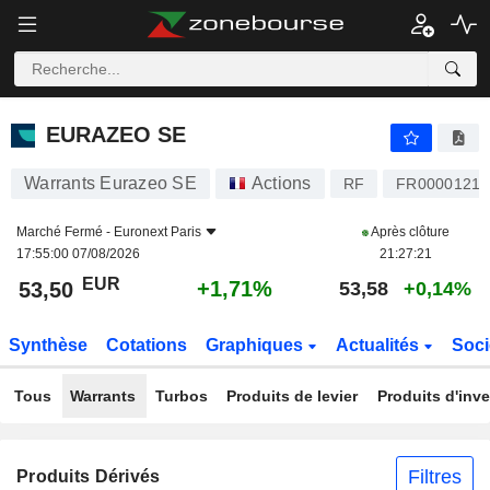
EURAZEO SE
53,50
€
+1,71%
EURAZEO SE
Warrants Eurazeo SE
Actions
RF
FR00001211
Marché Fermé -
Euronext Paris
Après clôture
17:55:00 07/08/2026
21:27:21
EUR
+1,71%
53,50
53,58
+0,14%
Synthèse
Cotations
Graphiques
Actualités
Soci
Tous
Warrants
Turbos
Produits de levier
Produits d'inv
Filtres
Produits Dérivés