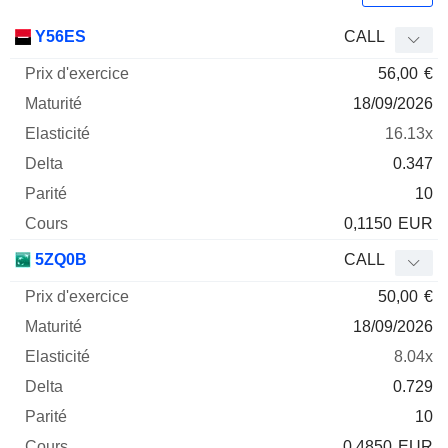
Prix
Y56ES
CALL
d'exercice
Maturité
Elasticité
Delta
56,00
€
Mnemo
Type
Parité
18/09/2026
16.13x
0.347
10
0,1150
EUR
5ZQ0B
CALL
50,00
€
18/09/2026
8.04x
0.729
10
0,4850
EUR