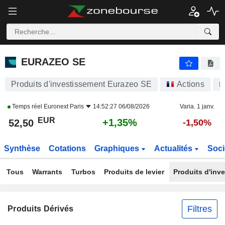
EURAZEO SE
52,50
€
+1,35%
EURAZEO SE
Produits d'investissement Eurazeo SE
Actions
R
Temps réel
Euronext Paris
14:52:27 06/08/2026
Varia. 1 janv.
EUR
+1,35%
52,50
-1,50%
Synthèse
Cotations
Graphiques
Actualités
Soci
Tous
Warrants
Turbos
Produits de levier
Produits d'inv
Filtres
Produits Dérivés