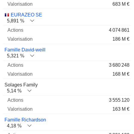
683 M €
EURAZEO SE
5,891 %
4 074 861
186 M €
Famille David-weill
5,321 %
3 680 248
168 M €
Solages Family
5,14 %
3 555 120
163 M €
Famille Richardson
4,18 %