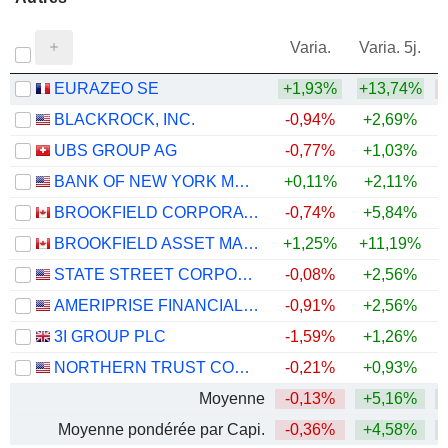
Varia.
Varia. 5j.
EURAZEO SE
+1,93%
+13,74%
BLACKROCK, INC.
-0,94%
+2,69%
UBS GROUP AG
-0,77%
+1,03%
+
BANK OF NEW YORK MELLON CORPORATION (THE)
+0,11%
+2,11%
+
BROOKFIELD CORPORATION
-0,74%
+5,84%
BROOKFIELD ASSET MANAGEMENT LTD.
+1,25%
+11,19%
STATE STREET CORPORATION
-0,08%
+2,56%
+
AMERIPRISE FINANCIAL, INC.
-0,91%
+2,56%
3I GROUP PLC
-1,59%
+1,26%
NORTHERN TRUST CORPORATION
-0,21%
+0,93%
+
Moyenne
-0,13%
+5,16%
+
Moyenne pondérée par Capi.
-0,36%
+4,58%
+