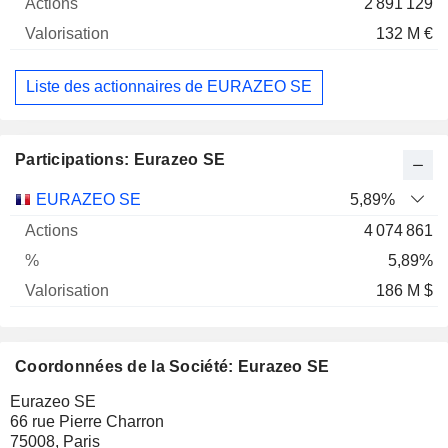
2 891 129
132 M €
Liste des actionnaires de EURAZEO SE
Participations: Eurazeo SE
Nom
Actions
%
Valorisation
EURAZEO SE
5,89%
4 074 861
5,89%
186 M $
Coordonnées de la Société: Eurazeo SE
Eurazeo SE
66 rue Pierre Charron
75008, Paris