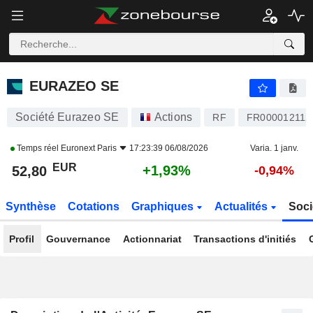
EURAZEO SE
52,80
€
+1,93%
EURAZEO SE
Société Eurazeo SE
Actions
RF
FR000012112
Temps réel
Euronext Paris
17:23:39 06/08/2026
Varia. 1 janv.
EUR
+1,93%
52,80
-0,94%
Synthèse
Cotations
Graphiques
Actualités
Soci
Profil
Gouvernance
Actionnariat
Transactions d'initiés