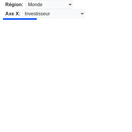
Région:
Axe X: