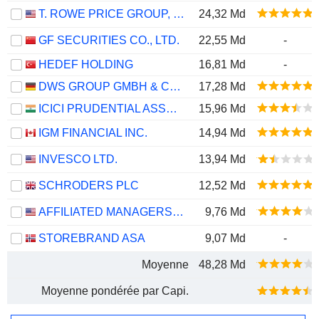
T. ROWE PRICE GROUP, INC.
24,32 Md
GF SECURITIES CO., LTD.
22,55 Md
-
HEDEF HOLDING
16,81 Md
-
DWS GROUP GMBH & CO. KGAA
17,28 Md
ICICI PRUDENTIAL ASSET MANAGEMENT COMPANY LIMITED
15,96 Md
IGM FINANCIAL INC.
14,94 Md
INVESCO LTD.
13,94 Md
SCHRODERS PLC
12,52 Md
AFFILIATED MANAGERS GROUP, INC.
9,76 Md
STOREBRAND ASA
9,07 Md
-
Moyenne
48,28 Md
Moyenne pondérée par Capi.