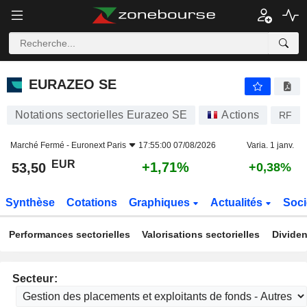
EURAZEO SE
53,50
€
+1,71%
EURAZEO SE
Notations sectorielles Eurazeo SE
Actions
RF
Marché Fermé -
Euronext Paris
17:55:00 07/08/2026
Varia. 1 janv.
EUR
+1,71%
53,50
+0,38%
Synthèse
Cotations
Graphiques
Actualités
Soci
Performances sectorielles
Valorisations sectorielles
Dividen
Secteur: