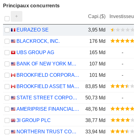
Principaux concurrents
Capi.($)
Investisseur
EURAZEO SE
3,95 Md
BLACKROCK, INC.
176 Md
UBS GROUP AG
165 Md
-
BANK OF NEW YORK MELLON CORPORATION (THE)
107 Md
-
BROOKFIELD CORPORATION
101 Md
-
BROOKFIELD ASSET MANAGEMENT LTD.
83,85 Md
STATE STREET CORPORATION
50,73 Md
-
AMERIPRISE FINANCIAL, INC.
48,76 Md
3I GROUP PLC
38,77 Md
NORTHERN TRUST CORPORATION
33,94 Md