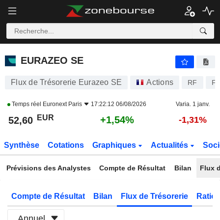
EURAZEO SE
52,60
€
+1,54%
EURAZEO SE
Flux de Trésorerie Eurazeo SE
Actions
RF
FR
Temps réel
Euronext Paris
17:22:12 06/08/2026
Varia. 1 janv.
EUR
+1,54%
52,60
-1,31%
Synthèse
Cotations
Graphiques
Actualités
Soci
Prévisions des Analystes
Compte de Résultat
Bilan
Flux d
Compte de Résultat
Bilan
Flux de Trésorerie
Ratios
Annuel