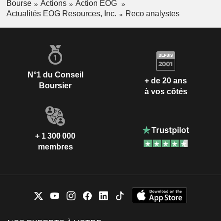
Bourse
Actions
Action EOG
Actualités EOG Resources, Inc.
Reco analystes
N°1 du Conseil
+ de 20 ans
Boursier
à vos côtés
+ 1 300 000
membres