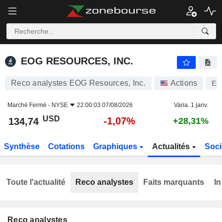
EOG RESOURCES, INC.
134,74
$
-1,07%
EOG RESOURCES, INC.
Reco analystes EOG Resources, Inc.
Actions
E
Marché Fermé -
NYSE
22:00:03 07/08/2026
Varia. 1 janv.
USD
-1,07%
134,74
+28,31%
Synthèse
Cotations
Graphiques
Actualités
Soci
Toute l'actualité
Reco analystes
Faits marquants
In
Reco analystes