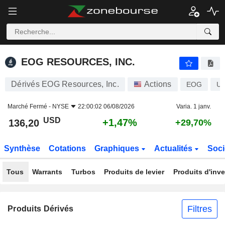
EOG RESOURCES, INC.
136,20
$
+1,47%
EOG RESOURCES, INC.
Dérivés EOG Resources, Inc.
Actions
EOG
U
Marché Fermé -
NYSE
22:00:02 06/08/2026
Varia. 1 janv.
USD
+1,47%
136,20
+29,70%
Synthèse
Cotations
Graphiques
Actualités
Soci
Tous
Warrants
Turbos
Produits de levier
Produits d'inv
Filtres
Produits Dérivés