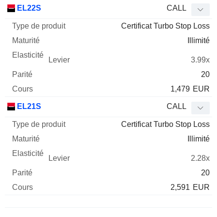
Type
EL22S
CALL
de
Certificat Turbo Stop Loss
Mnemo
Type
produit
Maturité
Elasticité
Levier
Parité
Co
Illimité
3.99x
20
1,479
EUR
EL21S
CALL
Certificat Turbo Stop Loss
Illimité
2.28x
20
2,591
EUR