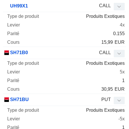
CALL
UH99X1
Produits Exotiques
4x
0.155
15,99
EUR
SH71B0
CALL
Produits Exotiques
5x
1
30,95
EUR
SH71BU
PUT
Produits Exotiques
-5x
1