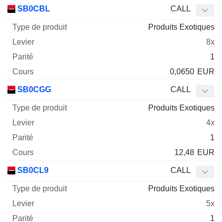
SB0CBL
CALL
Produits Exotiques
8x
1
0,0650
EUR
SB0CGG
CALL
Produits Exotiques
4x
1
12,48
EUR
SB0CL9
CALL
Produits Exotiques
5x
1