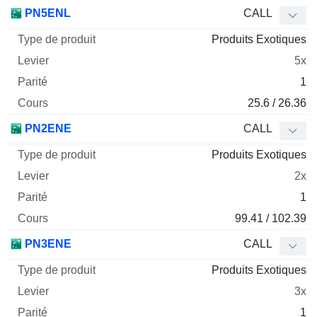
PN5ENL
CALL
Produits Exotiques
5x
1
25.6 / 26.36
PN2ENE
CALL
Produits Exotiques
2x
1
99.41 / 102.39
PN3ENE
CALL
Produits Exotiques
3x
1