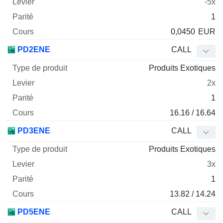
-5x
1
0,0450
EUR
PD2ENE
CALL
Produits Exotiques
2x
1
16.16 / 16.64
PD3ENE
CALL
Produits Exotiques
3x
1
13.82 / 14.24
PD5ENE
CALL