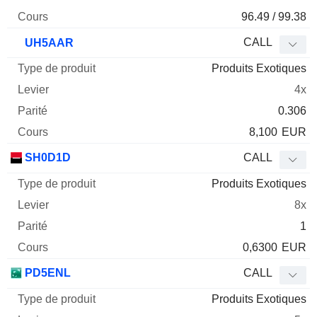
96.49 / 99.38
CALL
UH5AAR
Produits Exotiques
4x
0.306
8,100
EUR
SH0D1D
CALL
Produits Exotiques
8x
1
0,6300
EUR
PD5ENL
CALL
Produits Exotiques