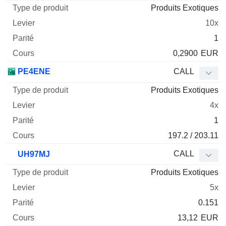
Produits Exotiques
10x
1
0,2900
EUR
PE4ENE
CALL
Produits Exotiques
4x
1
197.2 / 203.11
CALL
UH97MJ
Produits Exotiques
5x
0.151
13,12
EUR