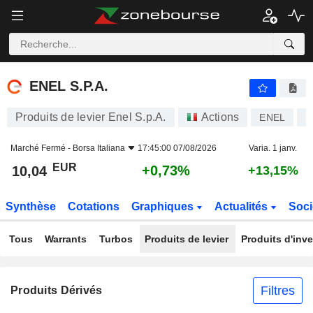
ENEL S.P.A.
10,04
€
+0,73%
ENEL S.P.A.
Produits de levier Enel S.p.A.
Actions
ENEL
I
Marché Fermé -
Borsa Italiana
17:45:00 07/08/2026
Varia. 1 janv.
EUR
+0,73%
10,04
+13,15%
Synthèse
Cotations
Graphiques
Actualités
Soci
Tous
Warrants
Turbos
Produits de levier
Produits d'inv
Filtres
Produits Dérivés