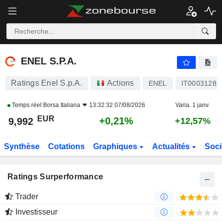
ENEL S.P.A.
9,992
€
+0,21%
ENEL S.P.A.
Ratings Enel S.p.A.
Actions
ENEL
IT00031283
Temps réel
Borsa Italiana
13:32:32 07/08/2026
Varia. 1 janv.
EUR
+0,21%
9,992
+12,57%
Synthèse
Cotations
Graphiques
Actualités
Soci
Ratings Surperformance
Trader
Investisseur