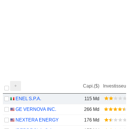
Capi.($)
Investisseur
ENEL S.P.A.
115 Md
GE VERNOVA INC.
266 Md
NEXTERA ENERGY
176 Md