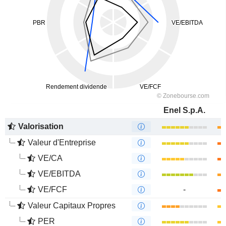
Enel S.p.A.
Valorisation
Valeur d'Entreprise
VE/CA
VE/EBITDA
VE/FCF
-
Valeur Capitaux Propres
PER