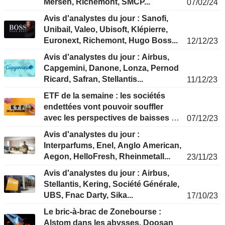
Mersen, Richemont, SMCP...
07/02/24
Avis d'analystes du jour : Sanofi,
Unibail, Valeo, Ubisoft, Klépierre,
Euronext, Richemont, Hugo Boss...
12/12/23
Avis d'analystes du jour : Airbus,
Capgemini, Danone, Lonza, Pernod
Ricard, Safran, Stellantis...
11/12/23
ETF de la semaine : les sociétés
endettées vont pouvoir souffler
avec les perspectives de baisses de
07/12/23
taux
Avis d'analystes du jour :
Interparfums, Enel, Anglo American,
Aegon, HelloFresh, Rheinmetall...
23/11/23
Avis d'analystes du jour : Airbus,
Stellantis, Kering, Société Générale,
UBS, Fnac Darty, Sika...
17/10/23
Le bric-à-brac de Zonebourse :
Alstom dans les abysses, Doosan