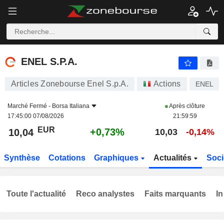
ENEL S.P.A.
10,04
€
+0,73%
ENEL S.P.A.
Articles Zonebourse Enel S.p.A.
Actions
ENEL
Marché Fermé -
Borsa Italiana
Après clôture
17:45:00 07/08/2026
21:59:59
EUR
+0,73%
10,04
10,03
-0,14%
Synthèse
Cotations
Graphiques
Actualités
Soci
Toute l'actualité
Reco analystes
Faits marquants
In