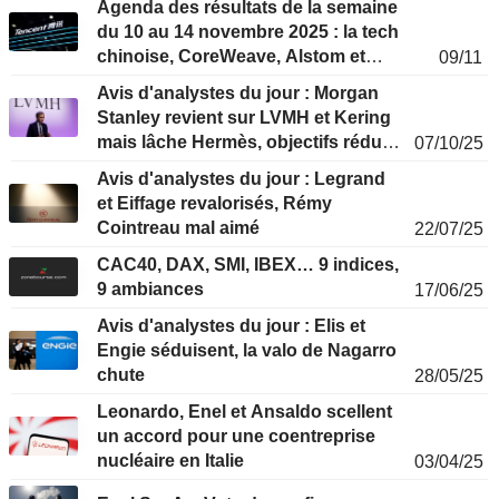
Agenda des résultats de la semaine
du 10 au 14 novembre 2025 : la tech
chinoise, CoreWeave, Alstom et
09/11
Vallourec en approche
Avis d'analystes du jour : Morgan
Stanley revient sur LVMH et Kering
mais lâche Hermès, objectifs réduits
07/10/25
sur Nexans et Seb
Avis d'analystes du jour : Legrand
et Eiffage revalorisés, Rémy
Cointreau mal aimé
22/07/25
CAC40, DAX, SMI, IBEX… 9 indices,
9 ambiances
17/06/25
Avis d'analystes du jour : Elis et
Engie séduisent, la valo de Nagarro
chute
28/05/25
Leonardo, Enel et Ansaldo scellent
un accord pour une coentreprise
nucléaire en Italie
03/04/25