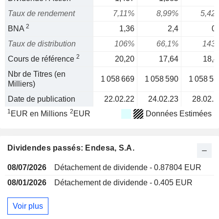
Taux de rendement
7,11%
8,99%
5,42
2
BNA
1,36
2,4
0,
Taux de distribution
106%
66,1%
143
2
Cours de référence
20,20
17,64
18,4
Nbr de Titres (en
1 058 669
1 058 590
1 058 51
Milliers)
Date de publication
22.02.22
24.02.23
28.02.2
1
2
EUR en Millions
EUR
Données Estimées
Dividendes passés: Endesa, S.A.
08/07/2026
Détachement de dividende - 0.87804 EUR
08/01/2026
Détachement de dividende - 0.405 EUR
Voir plus