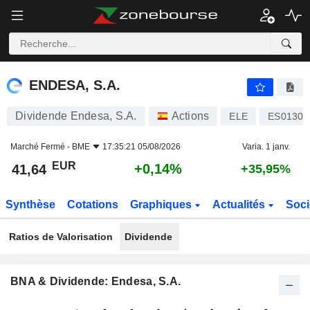
ENDESA, S.A.
41,64
€
+0,14%
ENDESA, S.A.
Dividende Endesa, S.A.
Actions
ELE
ES01306
Marché Fermé -
BME
17:35:21 05/08/2026
Varia. 1 janv.
EUR
+0,14%
41,64
+35,95%
Synthèse
Cotations
Graphiques
Actualités
Soci
Ratios de Valorisation
Dividende
BNA & Dividende: Endesa, S.A.