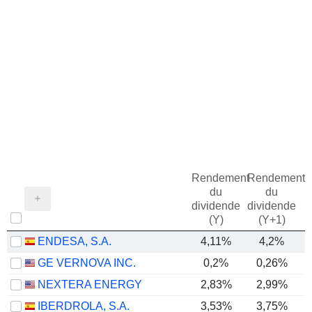
Rendement
Rendement
du
du
dividende
dividende
(Y)
(Y+1)
ENDESA, S.A.
4,11%
4,2%
GE VERNOVA INC.
0,2%
0,26%
NEXTERA ENERGY
2,83%
2,99%
IBERDROLA, S.A.
3,53%
3,75%