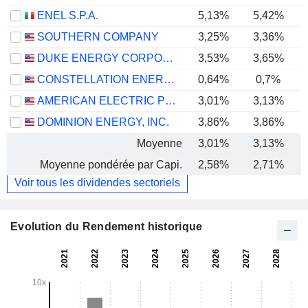
ENEL S.P.A.
5,13%
5,42%
SOUTHERN COMPANY
3,25%
3,36%
DUKE ENERGY CORPORATION
3,53%
3,65%
CONSTELLATION ENERGY CORPORATION
0,64%
0,7%
AMERICAN ELECTRIC POWER COMPANY, INC.
3,01%
3,13%
DOMINION ENERGY, INC.
3,86%
3,86%
Moyenne
3,01%
3,13%
Moyenne pondérée par Capi.
2,58%
2,71%
Voir tous les dividendes sectoriels
Evolution du Rendement historique