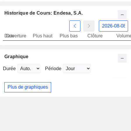
Historique de Cours: Endesa, S.A.
Date
Ouverture
Plus haut
Plus bas
Clôture
Volum
Graphique
Durée
Période
Plus de graphiques