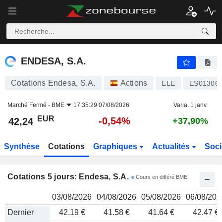
ENDESA, S.A.
42,24
€
ENDESA, S.A.
Cotations Endesa, S.A.
Actions
ELE
ES01306
Marché Fermé -
BME
17:35:29 07/08/2026
Varia. 1 janv.
EUR
-0,54%
42,24
+37,90%
Synthèse
Cotations
Graphiques
Actualités
Soci
Cotations 5 jours: Endesa, S.A.
Cours en différé BME
03/08/2026
04/08/2026
05/08/2026
06/08/202
Dernier
42.19 €
41.58 €
41.64 €
42.47 €