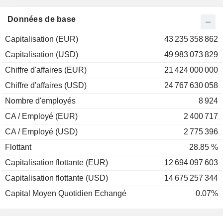
2000
-7,91%
Données de base
1999
-13,07%
Capitalisation (EUR)
43 235 358 862
1998
+41,58%
Capitalisation (USD)
49 983 073 829
1997
+12,72%
Chiffre d'affaires (EUR)
21 424 000 000
1996
+31,71%
Chiffre d'affaires (USD)
24 767 630 058
1995
+30,25%
Nombre d'employés
8 924
1994
-22,18%
CA / Employé (EUR)
2 400 717
1993
+59,80%
CA / Employé (USD)
2 775 396
1992
+19,45%
Flottant
28.85 %
1991
+34,47%
Capitalisation flottante (EUR)
12 694 097 603
1990
-5,50%
Capitalisation flottante (USD)
14 675 257 344
1989
+46,24%
Capital Moyen Quotidien Echangé
0.07%
1988
+42,07%
1987
+8,02%