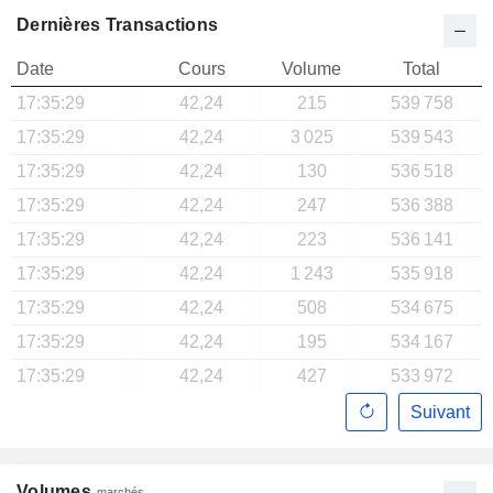
Dernières Transactions
Date
Cours
Volume
Total
17:35:29
42,24
215
539 758
17:35:29
42,24
3 025
539 543
17:35:29
42,24
130
536 518
17:35:29
42,24
247
536 388
17:35:29
42,24
223
536 141
17:35:29
42,24
1 243
535 918
17:35:29
42,24
508
534 675
17:35:29
42,24
195
534 167
17:35:29
42,24
427
533 972
Suivant
Volumes
marchés