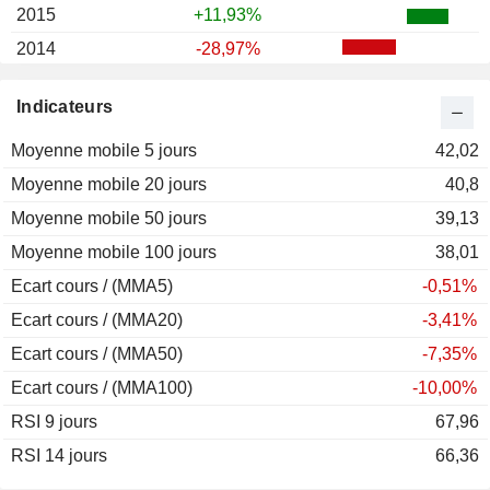
2015
+11,93%
2014
-28,97%
2013
+38,11%
Indicateurs
2012
+6,44%
Moyenne mobile 5 jours
2011
-17,85%
42,02
Moyenne mobile 20 jours
2010
-19,42%
40,8
Moyenne mobile 50 jours
2009
-16,28%
39,13
Moyenne mobile 100 jours
2008
-21,32%
38,01
Ecart cours / (MMA5)
2007
+1,45%
-0,51%
Ecart cours / (MMA20)
2006
+61,25%
-3,41%
Ecart cours / (MMA50)
2005
+28,51%
-7,35%
Ecart cours / (MMA100)
2004
+13,38%
-10,00%
RSI 9 jours
2003
+36,77%
67,96
RSI 14 jours
2002
-36,54%
66,36
2001
-3,20%