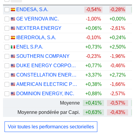
ENDESA, S.A.
-0,54%
-0,28%
+
GE VERNOVA INC.
-1,00%
+0,00%
+
NEXTERA ENERGY
+0,06%
-2,61%
+
IBERDROLA, S.A.
-0,10%
+0,24%
+
ENEL S.P.A.
+0,73%
+2,50%
+
SOUTHERN COMPANY
-0,23%
-1,96%
DUKE ENERGY CORPORATION
+0,77%
-0,46%
CONSTELLATION ENERGY CORPORATION
+3,37%
+2,72%
AMERICAN ELECTRIC POWER COMPANY, INC.
+0,38%
-1,66%
+
DOMINION ENERGY, INC.
+0,88%
-2,57%
Moyenne
+0,41%
-0,57%
+
Moyenne pondérée par Capi.
+0,63%
-0,43%
+
Voir toutes les performances sectorielles