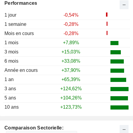
Performances
1 jour
-0,54%
1 semaine
-0,28%
Mois en cours
-0,28%
1 mois
+7,89%
3 mois
+15,03%
6 mois
+33,08%
Année en cours
+37,90%
1 an
+65,39%
3 ans
+124,62%
5 ans
+104,26%
10 ans
+123,73%
Comparaison Sectorielle: