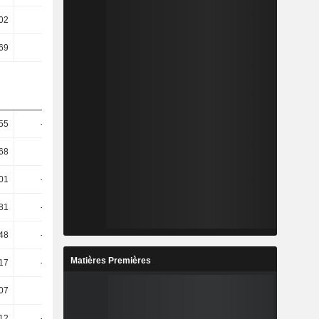
02
13,84
3,74
2,94
69
11,73
3,44
2,89
55
-22,97
-16,49
0,46
68
-0,64
-8,96
-6,5
01
-32,39
43,73
9,67
81
-46,31
68,85
9,89
48
-49,56
74,1
9,21
Matières Premières
17
-70,65
148,43
18,01
07
-70,8
154,45
16,42
12
-70,83
154,29
17,8