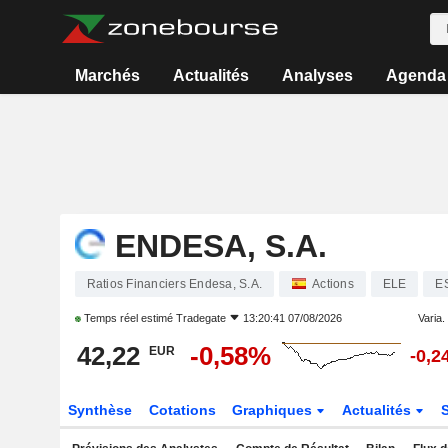
Marchés
Actualités
Analyses
Agenda
ENDESA, S.A.
Ratios Financiers Endesa, S.A.
Actions
ELE
E
Temps réel estimé
Tradegate
13:20:41 07/08/2026
Varia. 
42,22
-0,58%
EUR
-0,2
Synthèse
Cotations
Graphiques
Actualités