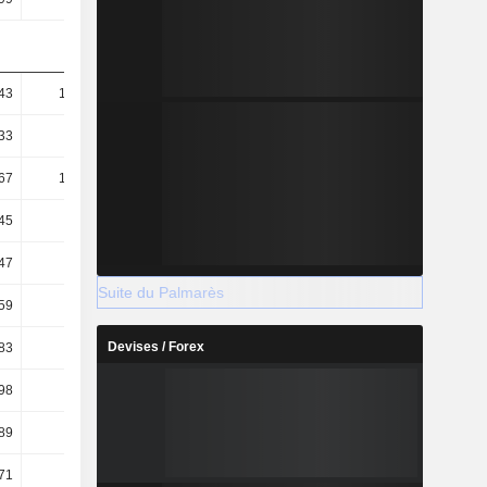
43
191,39
116,32
108,67
33
65,68
53,77
52,08
67
134,38
109,54
98,21
45
46,12
50,64
47,07
47
82,55
75,76
74,36
Suite du Palmarès
59
3,39
6,34
10,11
Devises / Forex
83
6,68
10,2
15,92
98
2,03
6,16
10,48
89
4,2
2,26
1,94
71
3,56
2,08
1,9