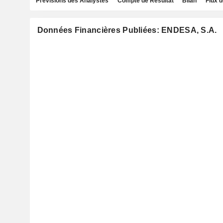
Prévisions des Analystes
Compte de Résultat
Bilan
Flux d
Données Financières Publiées: ENDESA, S.A.