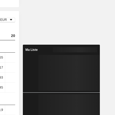
EUR
2023
2024
2025
Ma Liste
55
2,28
4,61
5,73
17
4,59
8,92
10,81
93
11,76
23,29
23,94
45
11,8
24,96
26,43
,9
37,3
40,66
40,22