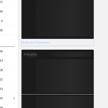
72
0,55
0,53
0,56
46
1,11
0,91
0,9
7,4
5,84
5,47
6,32
36
7,52
6,39
6,48
Suite du Palmarès
96
0,85
1,02
0,93
Palmarès
43
0,55
0,67
0,6
08
0,32
0,4
0,45
32
62,46
66,91
57,71
33
48,55
57,32
56,33
65
114,48
136,34
112,44
99
-3,47
-12,11
1,61