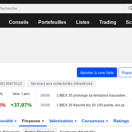
Conseils
Portefeuilles
Listes
Trading
Sc
Ajouter à une liste
Rapp
S0130670112
Services aux collectivités d'électricité
5j.
Varia. 1 janv.
06/08
L'IBEX 35 prolonge sa tendance haussière dans l'espoir d'un accord entre les États-Unis et l'Iran
4%
+37,97%
05/08
L'IBEX 35 franchit les 20 100 points, les yeux rivés sur le secteur technologique et la géopolitique
Société
Finances
Valorisation
Consensus
Ratings