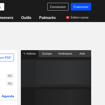
Connexion
S'abonner
reeners
Outils
Palmarès
Édition suisse
Indices
Europe
Amériques
Asie
ort PDF
RE
RE
Agenda
Secteur
Dérivés
Fonds et ETFs