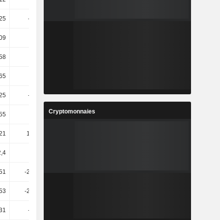
25
-58,07
100,3
10,68
09
2,24
0,44
3,89
58
-2,92
-11,12
11,96
65
-7,41
-14,42
-11,59
25
-17,54
-9,54
0,37
Cryptomonnaies
55
41,92
24,51
6,2
,21
180,92
-24,06
13,57
2,4
7,13
-19,18
-0,11
51
-201,12
-71,76
14,19
53
-209,82
-68,33
8,44
31
-36,92
31,54
20,21