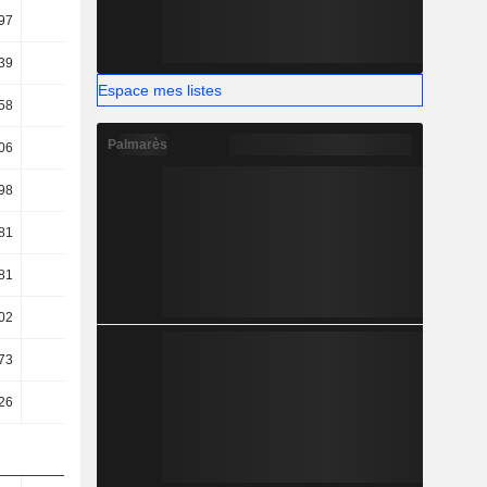
97
3,9
4,6
4,69
39
12,7
21,85
25,12
Espace mes listes
58
7,43
15,02
17,69
Palmarès
06
6,64
13,84
16,3
98
3,04
9,04
10,62
81
2,96
9,02
10,45
81
2,96
9,02
10,45
02
3,28
7,93
8,92
,73
21,9
7,41
9,24
,26
23,12
8,77
10,25