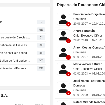
Départs de Personnes Cl
Francisco de Borja Pra
Chairman
le
CI
-
20/06/2007
12/04/20
RE
Andrea Brentán
Chief Executive Officer
Aclara Resources Inc. nomme Enrique Donoso Moscoso au poste de Directeur Général d'Aclara Chili, à compter du 2 février 2026
CI
-
28/01/2010
07/10/20
Enel va renforcer son poids au sein du conseil d'administration de sa filiale espagnole Endesa
RE
Antón Costas Comesa
Chairman
Enel aura plus de poids au sein du conseil d'administration de sa filiale espagnole Endesa
RE
-
01/01/2007
01/01/20
Le PDG sortant d'Enel démissionne du conseil d'administration de l'entreprise espagnole Endesa
MT
Mario Valcarce Durán
ministration d'Endesa
RE
Chief Executive Officer
-
01/01/2003
01/01/20
José Manuel Entrecana
Domecq
Chairman
-
01/01/2009
01/01/20
 S.A.
Rafael Miranda Robred