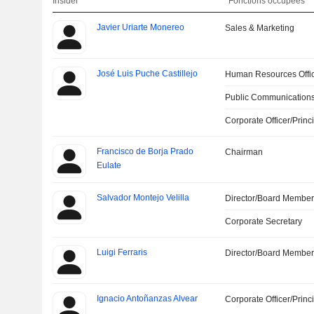
Insider
Fonctions occupées
Javier Uriarte Monereo
Sales & Marketing
José Luis Puche Castillejo
Human Resources Offi
Public Communications
Corporate Officer/Princ
Francisco de Borja Prado
Chairman
Eulate
Salvador Montejo Velilla
Director/Board Membe
Corporate Secretary
Luigi Ferraris
Director/Board Membe
Ignacio Antoñanzas Alvear
Corporate Officer/Princ