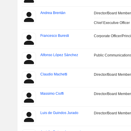
Andrea Brentán
Director/Board Membe
Chief Executive Officer
Francesco Buresti
Corporate Officer/Princ
Alfonso López Sánchez
Public Communications
Claudio Machetti
Director/Board Membe
Massimo Cioffi
Director/Board Membe
Luis de Guindos Jurado
Director/Board Membe