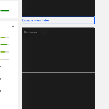
Espace mes listes
Palmarès
n
n
n