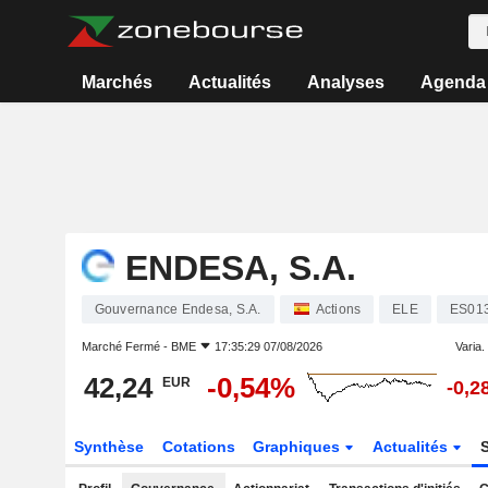
Marchés
Actualités
Analyses
Agenda
ENDESA, S.A.
Gouvernance Endesa, S.A.
Actions
ELE
ES01
Marché Fermé -
BME
17:35:29 07/08/2026
Varia. 
42,24
-0,54%
EUR
-0,2
Synthèse
Cotations
Graphiques
Actualités