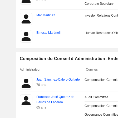
61 ans
Corporate Secretary
Mar Martínez
Investor Relations Cont
Ernesto Martinelli
Human Resources Offi
Composition du Conseil d'Administration: Ende
Administrateur
Comités
Juan Sánchez-Calero Guilarte
Compensation Committ
70 ans
Francisco José Queiroz de
Audit Committee
Barros de Lacerda
Compensation Commit
65 ans
Governance Committee