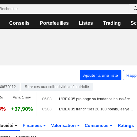
Conseils
Portefeuilles
Listes
Trading
Sc
Ajouter à une liste
Rapp
30670112
Services aux collectivités d'électricité
5j.
Varia. 1 janv.
06/08
L'IBEX 35 prolonge sa tendance haussière dans l'espoir d'un accord entre les États-Unis et l'Iran
8%
+37,90%
05/08
L'IBEX 35 franchit les 20 100 points, les yeux rivés sur le secteur technologique et la géopolitique
Société
Finances
Valorisation
Consensus
Ratings