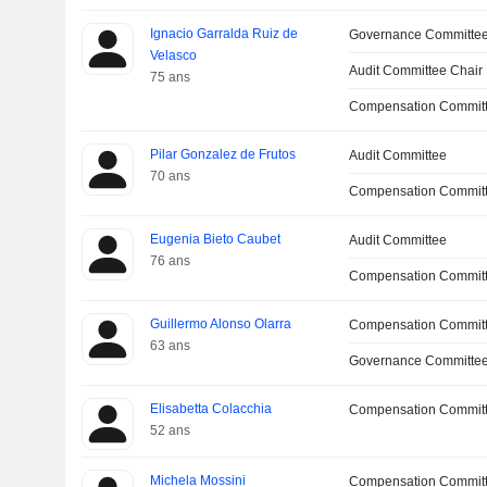
Ignacio Garralda Ruiz de
Governance Committe
Velasco
Audit Committee Chair
75 ans
Compensation Committ
Pilar Gonzalez de Frutos
Audit Committee
70 ans
Compensation Commit
Eugenia Bieto Caubet
Audit Committee
76 ans
Compensation Commit
Guillermo Alonso Olarra
Compensation Commit
63 ans
Governance Committe
Elisabetta Colacchia
Compensation Commit
52 ans
Michela Mossini
Compensation Commit