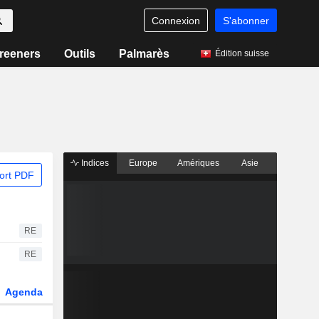
Connexion
S'abonner
reeners
Outils
Palmarès
Édition suisse
Indices
Europe
Amériques
Asie
ort PDF
RE
RE
Agenda
Secteur
Dérivés
Fonds et ETFs