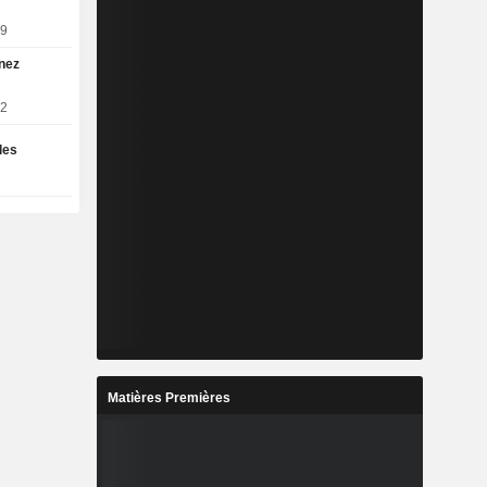
09
nez
82
les
Matières Premières