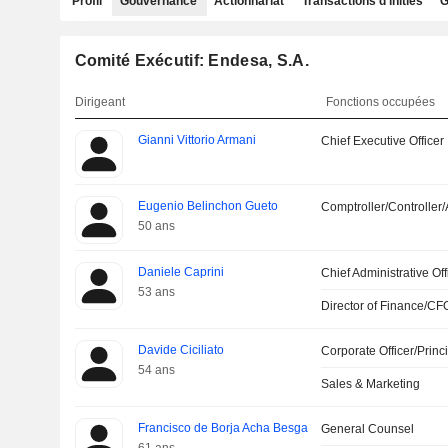
Profil
Gouvernance
Actionnariat
Transactions d'initiés
G
Comité Exécutif: Endesa, S.A.
Dirigeant
Fonctions occupées
Gianni Vittorio Armani
Chief Executive Officer
Eugenio Belinchon Gueto
Comptroller/Controller/
50 ans
Daniele Caprini
Chief Administrative Off
53 ans
Director of Finance/CF
Davide Ciciliato
Corporate Officer/Princ
54 ans
Sales & Marketing
Francisco de Borja Acha Besga
General Counsel