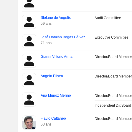
Stefano de Angelis
Audit Committee
59 ans
José Damián Bogas Gálvez
Executive Committee
71 ans
Gianni Vittorio Armani
Director/Board Membe
Angela Eliseo
Director/Board Membe
Ana Muñoz Merino
Director/Board Membe
Independent Dir/Boar
Flavio Cattaneo
Director/Board Membe
63 ans