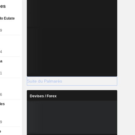
ées
do Eulate
19
14
ña
11
Suite du Palmarès
06
Devises / Forex
les
09
o