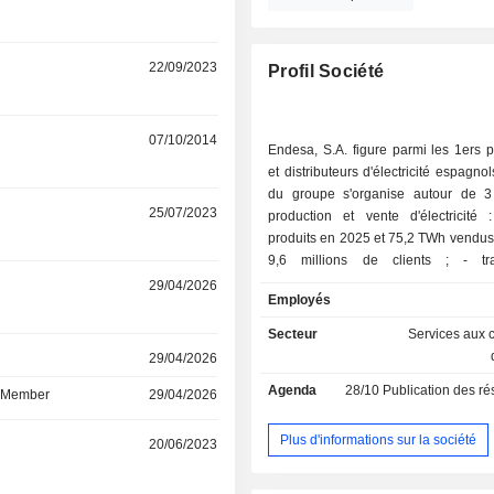
22/09/2023
Profil Société
07/10/2014
Endesa, S.A. figure parmi les 1ers 
et distributeurs d'électricité espagnols
du groupe s'organise autour de 3 
r
25/07/2023
production et vente d'électricit
produits en 2025 et 75,2 TWh vendus
9,6 millions de clients ; - transmission
d'électricité : détention, à fin 2025,
r
29/04/2026
Employés
de 321 843 km de lignes électr
distribution de gaz (n° 3 espagnol)
Secteur
Services aux c
de gaz vendus auprès de 1,7 million 
r
29/04/2026
La répartition géographique du 
Agenda
28/10
Publication des résultat
suivante : Espagne (83,8%), Portug
d Member
29/04/2026
France (4%), Allemagne (2,3%) et aut
Plus d'informations sur la société
r
20/06/2023