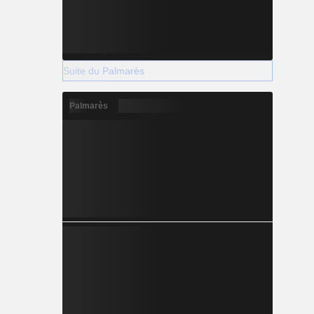
Suite du Palmarès
Palmarès