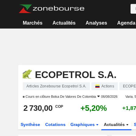
Marchés
Actualités
Analyses
Agenda
ECOPETROL S.A.
Articles Zonebourse Ecopetrol S.A.
Actions
ECOPE
Cours en clôture
Bolsa De Valores De Colombia
06/08/2026
Varia. 5
2 730,00
+5,20%
COP
+1,8
Synthèse
Cotations
Graphiques
Actualités