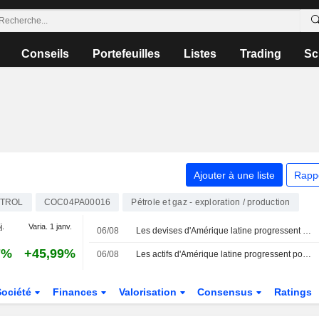
Conseils
Portefeuilles
Listes
Trading
Sc
Ajouter à une liste
Rapp
TROL
COC04PA00016
Pétrole et gaz - exploration / production
j.
Varia. 1 janv.
06/08
Les devises d'Amérique latine progressent avec le raffermissement des matières premières ; le Mexique maintient ses taux
7%
+45,99%
06/08
Les actifs d'Amérique latine progressent portés par les matières premières ; les négociations au Moyen-Orient en ligne de mire
Société
Finances
Valorisation
Consensus
Ratings