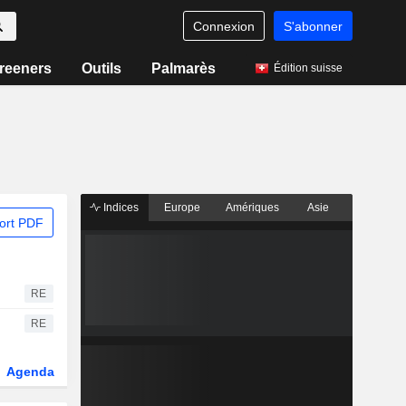
Connexion
S'abonner
reeners
Outils
Palmarès
Édition suisse
Indices
Europe
Amériques
Asie
ort PDF
RE
RE
Agenda
Secteur
Fonds et ETFs