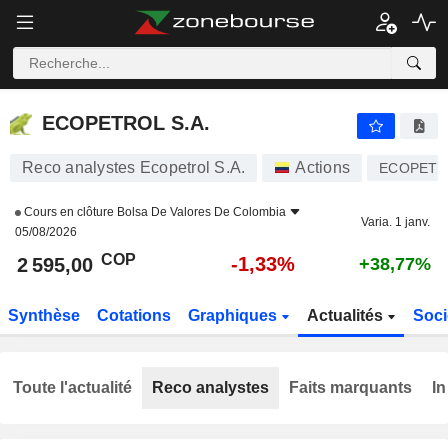
ECOPETROL S.A.
2 595,00
$
-1,33%
ECOPETROL S.A.
Reco analystes Ecopetrol S.A.
Actions
ECOPETR
Cours en clôture
Bolsa De Valores De Colombia
Varia. 1 janv.
05/08/2026
COP
-1,33%
2 595,00
+38,77%
Synthèse
Cotations
Graphiques
Actualités
Soci
Toute l'actualité
Reco analystes
Faits marquants
In