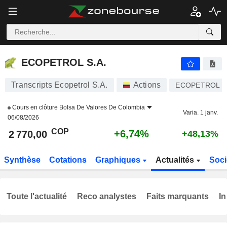
ECOPETROL S.A.
2 770,00
$
+6,74%
ECOPETROL S.A.
Transcripts Ecopetrol S.A.
Actions
ECOPETROL
Cours en clôture
Bolsa De Valores De Colombia
Varia. 1 janv.
06/08/2026
COP
+6,74%
2 770,00
+48,13%
Synthèse
Cotations
Graphiques
Actualités
Soci
Toute l'actualité
Reco analystes
Faits marquants
In