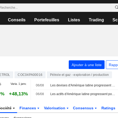
Conseils
Portefeuilles
Listes
Trading
Sc
Ajouter à une liste
Rapp
ETROL
COC04PA00016
Pétrole et gaz - exploration / production
j.
Varia. 1 janv.
06/08
Les devises d'Amérique latine progressent avec le raffermissement des matières premières ; le Mexique maintient ses taux
6%
+48,13%
06/08
Les actifs d'Amérique latine progressent portés par les matières premières ; les négociations au Moyen-Orient en ligne de mire
Société
Finances
Valorisation
Consensus
Ratings