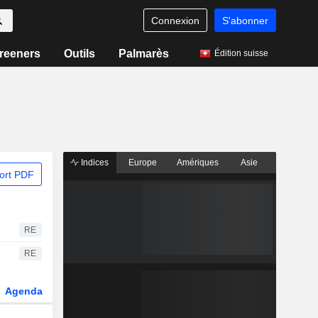
Connexion
S'abonner
reeners
Outils
Palmarès
Édition suisse
Indices
Europe
Amériques
Asie
ort PDF
RE
RE
Agenda
Secteur
Fonds et ETFs