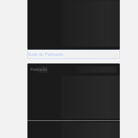
Suite du Palmarès
Palmarès