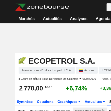
Marchés
Actualités
Analyses
Agenda
ECOPETROL S.A.
Transactions d'initiés Ecopetrol S.A.
Actions
ECOP
Cours en clôture
Bolsa De Valores De Colombia
06/08/2026
Varia. 5
2 770,00
+6,74%
COP
+3,3
Synthèse
Cotations
Graphiques
Actualités