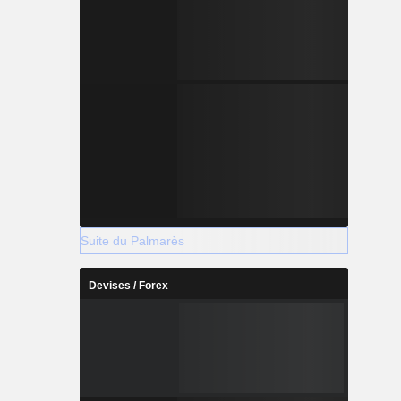
Suite du Palmarès
Devises / Forex