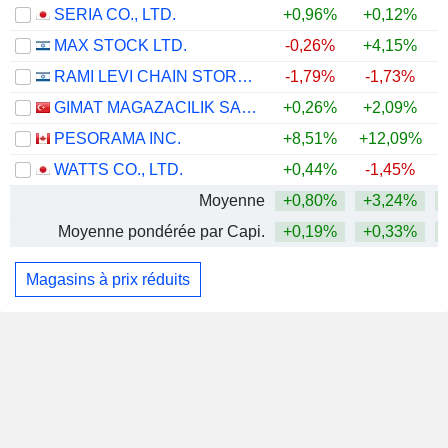
SERIA CO., LTD.
+0,96%
+0,12%
+
MAX STOCK LTD.
-0,26%
+4,15%
RAMI LEVI CHAIN STORES HASHIKMA MARKETING 2006 LTD
-1,79%
-1,73%
GIMAT MAGAZACILIK SANAYI VE TICARET
+0,26%
+2,09%
PESORAMA INC.
+8,51%
+12,09%
WATTS CO., LTD.
+0,44%
-1,45%
Moyenne
+0,80%
+3,24%
Moyenne pondérée par Capi.
+0,19%
+0,33%
Magasins à prix réduits