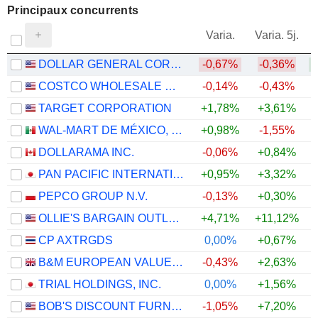
Principaux concurrents
V
Varia.
Varia. 5j.
DOLLAR GENERAL CORPORATION
-0,67%
-0,36%
COSTCO WHOLESALE CORPORATION
-0,14%
-0,43%
TARGET CORPORATION
+1,78%
+3,61%
+
WAL-MART DE MÉXICO, S.A.B. DE C.V.
+0,98%
-1,55%
DOLLARAMA INC.
-0,06%
+0,84%
PAN PACIFIC INTERNATIONAL HOLDINGS CORPORATION
+0,95%
+3,32%
PEPCO GROUP N.V.
-0,13%
+0,30%
+
OLLIE'S BARGAIN OUTLET HOLDINGS, INC.
+4,71%
+11,12%
+
CP AXTRGDS
0,00%
+0,67%
B&M EUROPEAN VALUE RETAIL PLC
-0,43%
+2,63%
+
TRIAL HOLDINGS, INC.
0,00%
+1,56%
BOB'S DISCOUNT FURNITURE, INC.
-1,05%
+7,20%
+