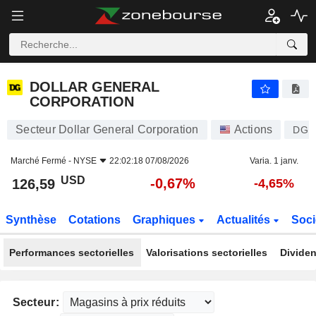
DOLLAR GENERAL CORPORATION
126,59
$
-0,67%
DOLLAR GENERAL
CORPORATION
Secteur Dollar General Corporation
Actions
DG
Marché Fermé -
NYSE
22:02:18 07/08/2026
Varia. 1 janv.
USD
-0,67%
126,59
-4,65%
Synthèse
Cotations
Graphiques
Actualités
Soci
Performances sectorielles
Valorisations sectorielles
Dividen
Secteur: