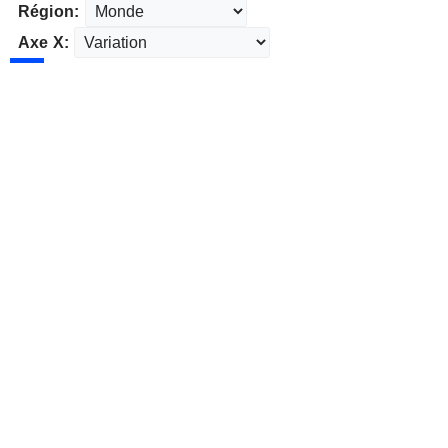
Région:
Axe X: