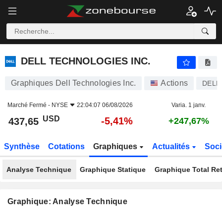
DELL TECHNOLOGIES INC.
437,65
$
-5,41%
DELL TECHNOLOGIES INC.
Graphiques Dell Technologies Inc.
Actions
DELL
Marché Fermé -
NYSE
22:04:07 06/08/2026
Varia. 1 janv.
USD
-5,41%
437,65
+247,67%
Synthèse
Cotations
Graphiques
Actualités
Soci
Analyse Technique
Graphique Statique
Graphique Total Re
Graphique: Analyse Technique