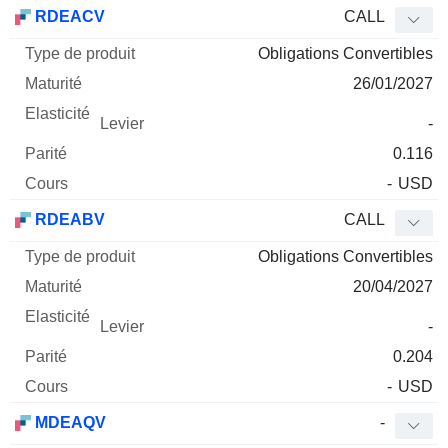
Type
RDEACV
CALL
de
Obligations Convertibles
Mnemo
Type
produit
Maturité
Elasticité
Levier
Parité
Co
26/01/2027
-
0.116
-
USD
RDEABV
CALL
Obligations Convertibles
20/04/2027
-
0.204
-
USD
MDEAQV
-