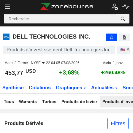
DELL TECHNOLOGIES INC.
453,77
$
+3,68%
DELL TECHNOLOGIES INC.
Produits d'investissement Dell Technologies Inc.
Ac
Marché Fermé -
NYSE
22:04:05 07/08/2026
Varia. 1 janv.
USD
+3,68%
453,77
+260,48%
Synthèse
Cotations
Graphiques
Actualités
Soci
Tous
Warrants
Turbos
Produits de levier
Produits d'inv
Filtres
Produits Dérivés