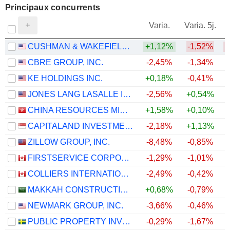
Principaux concurrents
V
Varia.
Varia. 5j.
CUSHMAN & WAKEFIELD LIMITED
+1,12%
-1,52%
CBRE GROUP, INC.
-2,45%
-1,34%
KE HOLDINGS INC.
+0,18%
-0,41%
+
JONES LANG LASALLE INCORPORATED
-2,56%
+0,54%
+
CHINA RESOURCES MIXC LIFESTYLE SERVICES LIMITED
+1,58%
+0,10%
CAPITALAND INVESTMENT LIMITED
-2,18%
+1,13%
ZILLOW GROUP, INC.
-8,48%
-0,85%
FIRSTSERVICE CORPORATION
-1,29%
-1,01%
COLLIERS INTERNATIONAL GROUP INC.
-2,49%
-0,42%
MAKKAH CONSTRUCTION AND DEVELOPMENT COMPANY
+0,68%
-0,79%
NEWMARK GROUP, INC.
-3,66%
-0,46%
PUBLIC PROPERTY INVEST ASA
-0,29%
-1,67%