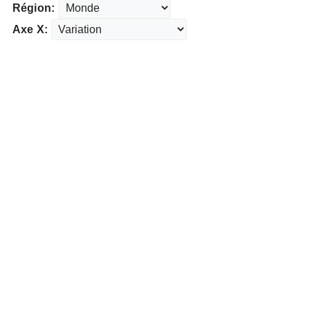
Région:
Axe X: