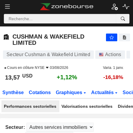
CUSHMAN & WAKEFIELD LIMITED
13,57
$
+1,12%
CUSHMAN & WAKEFIELD
LIMITED
Secteur Cushman & Wakefield Limited
Actions
Cours en clôture
NYSE
03/08/2026
Varia. 1 janv.
USD
+1,12%
13,57
-16,18%
Synthèse
Cotations
Graphiques
Actualités
Soci
Performances sectorielles
Valorisations sectorielles
Dividen
Secteur: