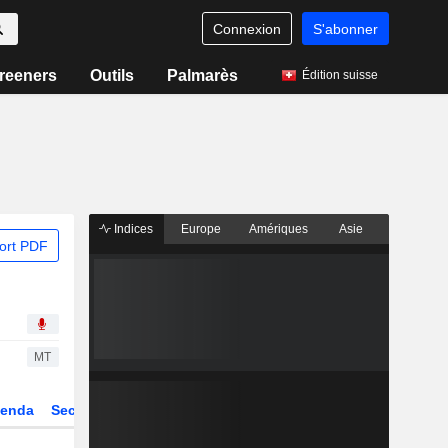
Connexion
S'abonner
reeners
Outils
Palmarès
Édition suisse
Indices
Europe
Amériques
Asie
ort PDF
MT
enda
Secteur