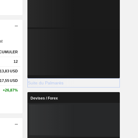
s
at
CUMULER
12
13,83
USD
17,55
USD
Suite du Palmarès
+26,87%
Devises / Forex