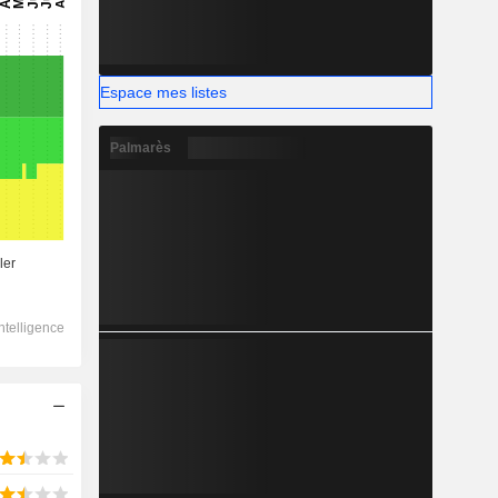
Espace mes listes
Palmarès