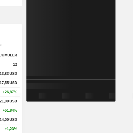
s
at
CUMULER
12
13,83
USD
17,55
USD
+26,87%
21,00
USD
+51,84%
14,00
USD
+1,23%