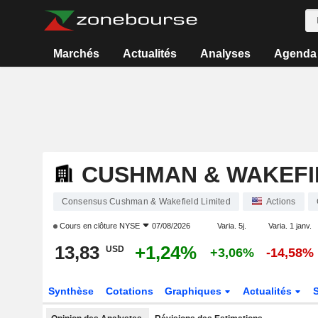
Marchés
Actualités
Analyses
Agenda
CUSHMAN & WAKEFI
Consensus Cushman & Wakefield Limited
Actions
Cours en clôture
NYSE
07/08/2026
Varia. 5j.
Varia. 1 janv.
13,83
+1,24%
USD
+3,06%
-14,58%
Synthèse
Cotations
Graphiques
Actualités