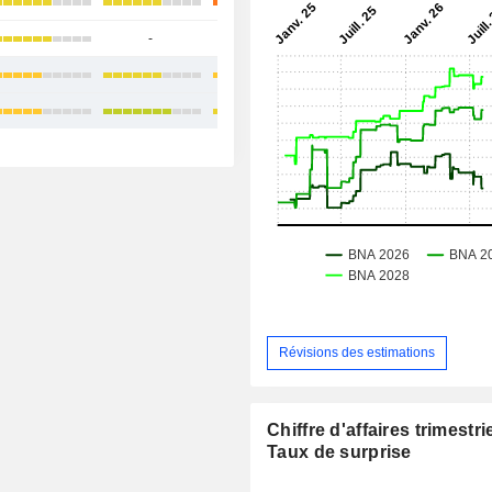
+40,45%
-
-
+29,15%
+28,43%
+26,05%
Révisions des estimations
Chiffre d'affaires trimestrie
Taux de surprise