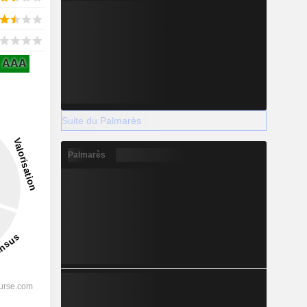
AAA
Suite du Palmarès
Palmarès