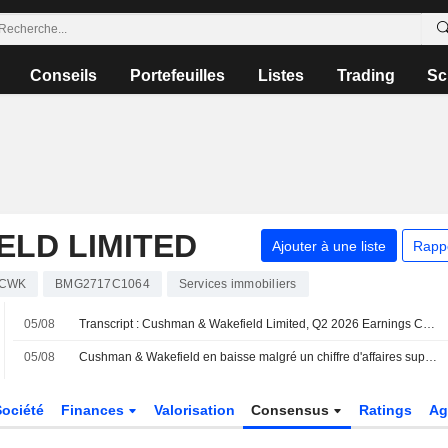
Conseils
Portefeuilles
Listes
Trading
Sc
ELD LIMITED
Ajouter à une liste
Rapp
CWK
BMG2717C1064
Services immobiliers
05/08
Transcript : Cushman & Wakefield Limited, Q2 2026 Earnings Call, Aug 05, 2026
05/08
Cushman & Wakefield en baisse malgré un chiffre d'affaires supérieur aux attentes au deuxième trimestre
Société
Finances
Valorisation
Consensus
Ratings
Ag