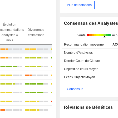
Plus de notations
Consensus des Analyste
Évolution
Divergence
ecommandations
Divergence
Ecart obj.
objectif
analystes 4
estimations
/ dr
Vente
Ach
analystes
mois
Recommandation moyenne
AC
+26,87%
Nombre d'Analystes
+22,32%
Dernier Cours de Cloture
+33,38%
Objectif de cours Moyen
+12,98%
Ecart / Objectif Moyen
+30,99%
Consensus
+26,34%
+44,46%
Révisions de Bénéfices
-
+17,31%