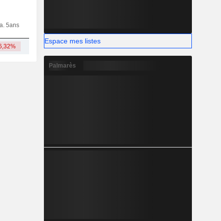
ia. 5ans
Capi.
CT
MT
LT
Espace mes listes
6,32%
3,25 Md
Palmarès