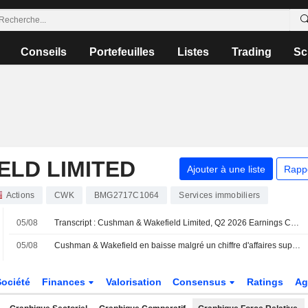
Conseils
Portefeuilles
Listes
Trading
Sc
ELD LIMITED
Ajouter à une liste
Rapp
Actions
CWK
BMG2717C1064
Services immobiliers
05/08
Transcript : Cushman & Wakefield Limited, Q2 2026 Earnings Call, Aug 05, 2026
05/08
Cushman & Wakefield en baisse malgré un chiffre d'affaires supérieur aux attentes au deuxième trimestre
Société
Finances
Valorisation
Consensus
Ratings
Ag