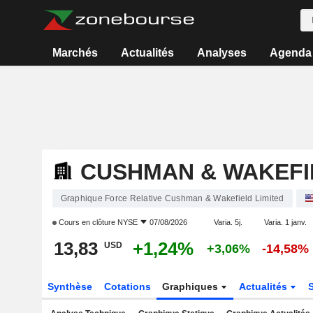
Marchés
Actualités
Analyses
Agenda
CUSHMAN & WAKEFI
Graphique Force Relative Cushman & Wakefield Limited
Cours en clôture
NYSE
07/08/2026
Varia. 5j.
Varia. 1 janv.
13,83
+1,24%
USD
+3,06%
-14,58%
Synthèse
Cotations
Graphiques
Actualités