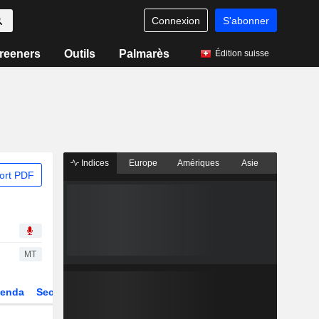
Connexion
S'abonner
reeners
Outils
Palmarès
Édition suisse
Indices
Europe
Amériques
Asie
ort PDF
MT
enda
Secteur