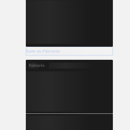
Suite du Palmarès
Palmarès