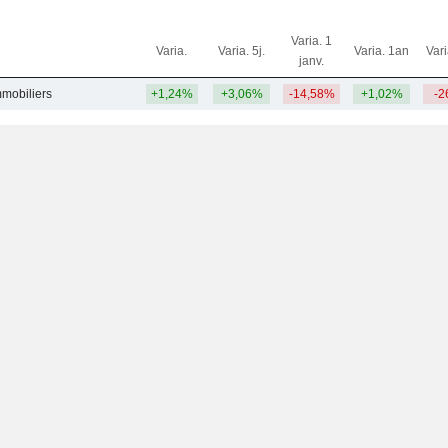
Varia. 1
Varia.
Varia. 5j.
Varia. 1an
Var
janv.
mmobiliers
+1,24%
+3,06%
-14,58%
+1,02%
-2