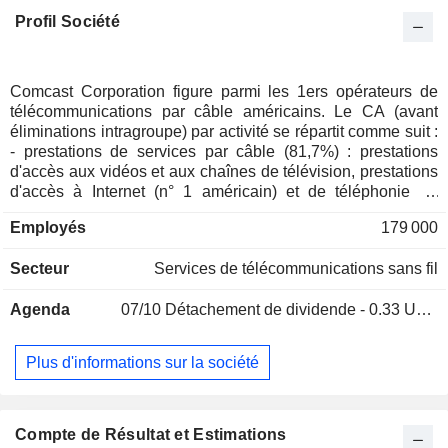
Profil Société
Comcast Corporation figure parmi les 1ers opérateurs de
télécommunications par câble américains. Le CA (avant
éliminations intragroupe) par activité se répartit comme suit :
- prestations de services par câble (81,7%) : prestations
d'accès aux vidéos et aux chaînes de télévision, prestations
d'accès à Internet (n° 1 américain) et de téléphonie ; -
production et distribution de contenus (8,5%) : programmes
Employés
179 000
de divertissement, programmes sportifs, etc. ; - exploitation
de parcs à thèmes (7,5%) ; - autres (2,3%). La répartition
Secteur
Services de télécommunications sans fil
géographique du CA est la suivante : Etats-Unis (76,9%),
Royaume-Uni (12,3%) et autres (10,8%).
Agenda
07/10
Détachement de dividende - 0.33 USD
Plus d'informations sur la société
Compte de Résultat et Estimations