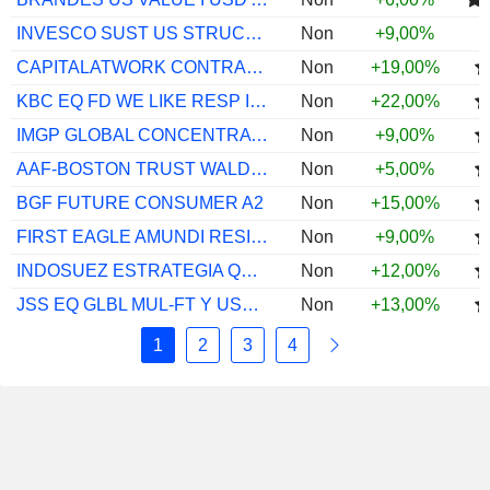
INVESCO SUST US STRUCT EQ A USD ACC
Non
+9,00%
CAPITALATWORK CONTRARIAN EQS AT WORK C
Non
+19,00%
KBC EQ FD WE LIKE RESP INV CL CAP
Non
+22,00%
IMGP GLOBAL CONCENTRATED EQ I USD
Non
+9,00%
AAF-BOSTON TRUST WALDEN US ESG EQS I$
Non
+5,00%
BGF FUTURE CONSUMER A2
Non
+15,00%
FIRST EAGLE AMUNDI RESILIENT EQ AE-C
Non
+9,00%
INDOSUEZ ESTRATEGIA QUALITY TEM B ACC
Non
+12,00%
JSS EQ GLBL MUL-FT Y USD ACC
Non
+13,00%
1
2
3
4