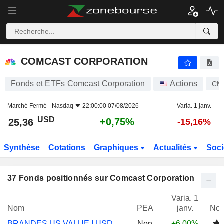
COMCAST CORPORATION
25,36
$
+0,75%
COMCAST CORPORATION
Fonds et ETFs Comcast Corporation
Actions
CM
Marché Fermé -
Nasdaq
22:00:00 07/08/2026
Varia. 1 janv.
USD
+0,75%
25,36
-15,16%
Synthèse
Cotations
Graphiques
Actualités
Soci
37
Fonds positionnés sur Comcast Corporation
Varia. 1
Nom
PEA
janv.
Not
BRANDES US VALUE I USD ACC
Non
+6,00%