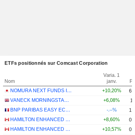
ETFs positionnés sur Comcast Corporation
Varia. 1
Nom
janv.
Po
NOMURA NEXT FUNDS INTERNATIONAL EQUITY MSCI-KOKUSAI (YEN-HEDGED) ETF - JPY
+10,20%
6,
VANECK MORNINGSTAR US ESG WIDE MOAT UCITS ETF - USD
+6,08%
1
BNP PARIBAS EASY ECPI GLOBAL ESG INFRASTRUCTURE UCITS ETF (C) - USD
-.--%
1,
HAMILTON ENHANCED U.S. COVERED CALL ETF - CAD HEDGED
+8,60%
0,
HAMILTON ENHANCED U.S. COVERED CALL ETF - USD
+10,57%
0,