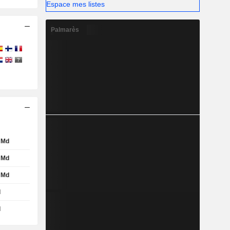
Espace mes listes
Palmarès
 Md
 Md
 Md
d
d