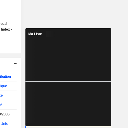
road
 Index -
Ma Liste
ibution
ique
ce
V
3/2006
 Unis