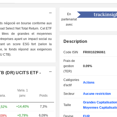
En
partenariat
s négocié en bourse conforme aux
avec
ad Select Net Total Return. Cet ETF
x titres de grandes et moyennes
ntreprises ayant un impact social ou
Description
yant un score ESG fort (selon la
ue, le fonds répond aux exigences
Code ISIN
FR0010296061
EU CTB).
Frais de
gestion
0.09%
(TER)
B (DR) UCITS ETF -
Catégories
Actions
d'actif
Varia. 1
Secteur
Aucune restriction
aria.
janv.
Poids
Grandes Capitalisatio
Taille
+14,40%
7,3%
,52%
Moyennes Capitalisati
+0,79%
6,09%
,09%
Devise
EUR