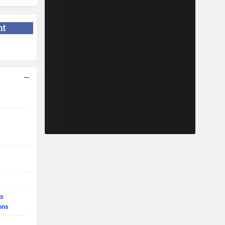
ns
ons