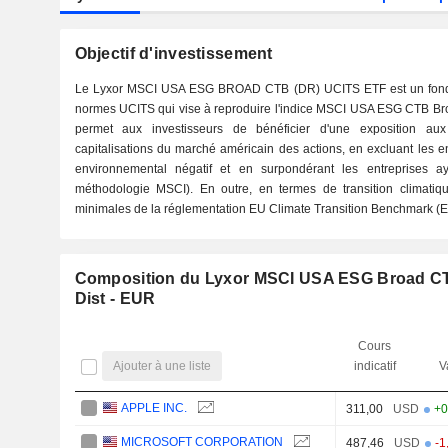
Objectif d'investissement
Le Lyxor MSCI USA ESG BROAD CTB (DR) UCITS ETF est un fond
normes UCITS qui vise à reproduire l'indice MSCI USA ESG CTB Bro
permet aux investisseurs de bénéficier d'une exposition au
capitalisations du marché américain des actions, en excluant les e
environnemental négatif et en surpondérant les entreprises a
méthodologie MSCI). En outre, en termes de transition climatiq
minimales de la réglementation EU Climate Transition Benchmark (
Composition du Lyxor MSCI USA ESG Broad CT
Dist - EUR
Cours
Ajouter à une liste
indicatif
V
APPLE INC.
311,00
USD
+0
MICROSOFT CORPORATION
487,46
USD
-1