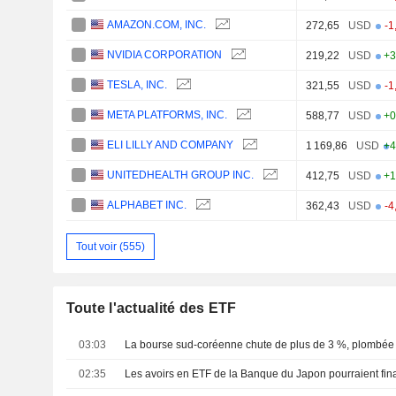
AMAZON.COM, INC.
272,65
USD
-1
NVIDIA CORPORATION
219,22
USD
+3
TESLA, INC.
321,55
USD
-1
META PLATFORMS, INC.
588,77
USD
+0
ELI LILLY AND COMPANY
1 169,86
USD
+4
UNITEDHEALTH GROUP INC.
412,75
USD
+1
ALPHABET INC.
362,43
USD
-4
Tout voir (555)
Toute l'actualité des ETF
03:03
02:35