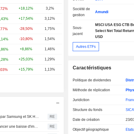
+18,12%
3,2%
,72%
Société de
Amundi
gestion
+17,54%
3,12%
,43%
MSCI USA ESG CTB B
Sous-
-28,50%
1,75%
,77%
Select Net Total Return
jacent
USD
-10,80%
1,54%
,14%
Autres ETFs
+8,86%
1,46%
,86%
+25,03%
1,29%
,28%
Caractéristiques
+15,79%
1,13%
,03%
Politique de dividendes
Distr
Méthode de réplication
Phys
Juridiction
Fran
Structure du fonds
SICA
La bourse sud-coréenne chute de plus de 3 %, plombée par Samsung et SK Hynix
RE
Date de création
23/0
Les avoirs en ETF de la Banque du Japon pourraient financer une baisse d'impôts, selon un responsable du PLD
RE
Objectif géographique
Etats