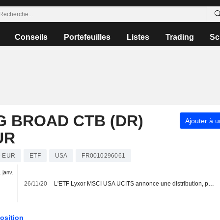
Conseils
Portefeuilles
Listes
Trading
Sc
G BROAD CTB (DR)
Ajouter à u
UR
- EUR
ETF
USA
FR0010296061
1 janv.
26/11/20
L'ETF Lyxor MSCI USA UCITS annonce une distribution, payable le 11 décembre 2020.
osition