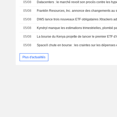
05/08
Datacenters : le marché revoit son procès contre les hyp
05/08
Franklin Resources, Inc. annonce des changements au se
05/08
DWS lance trois nouveaux ETF obligataires Xtrackers a
05/08
05/08
05/08
Plus d'actualités