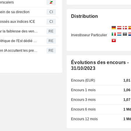
erscalers
in de sa direction
CI
Distribution
dossés aux indices ICE
CI
Kyndryl manque les estimations trimestrielles, plombé par la faiblesse des ventes et les charges liées aux suppressions de postes
RE
Investisseur Particulier
La bourse du Kenya projette de lancer le premier ETF d'Afrique de l'Est dédié à l'IA
RE
SpaceX chute en bourse : les craintes sur les dépenses en IA occultent les premiers résultats
RE
Évolutions des encours -
31/10/2023
Encours (EUR)
1,01
Encours 1 mois
1,06
Encours 3 mois
1,07
Encours 6 mois
1 M
Encours 12 mois
1 M