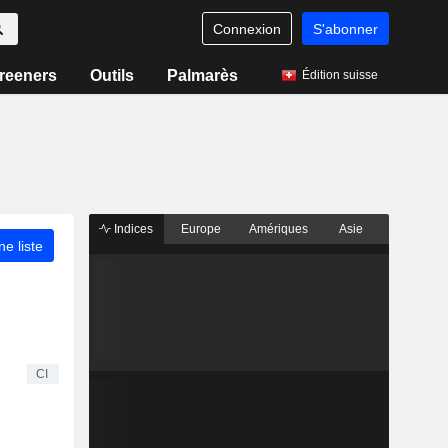
Connexion
S'abonner
reeners
Outils
Palmarès
Édition suisse
Indices
Europe
Amériques
Asie
ne liste
CI