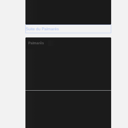
Suite du Palmarès
Palmarès