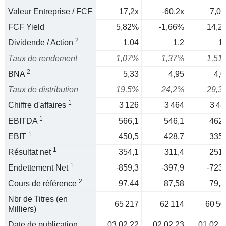
Valeur Entreprise / FCF
17,2x
-60,2x
7,03
FCF Yield
5,82%
-1,66%
14,2
2
Dividende / Action
1,04
1,2
1,
Taux de rendement
1,07%
1,37%
1,51
2
BNA
5,33
4,95
4,0
Taux de distribution
19,5%
24,2%
29,3
1
Chiffre d'affaires
3 126
3 464
3 48
1
EBITDA
566,1
546,1
462,
1
EBIT
450,5
428,7
335,
1
Résultat net
354,1
311,4
251,
1
Endettement Net
-859,3
-397,9
-723,
2
Cours de référence
97,44
87,58
79,5
Nbr de Titres (en
65 217
62 114
60 50
Milliers)
Date de publication
03.02.22
02.02.23
01.02.2