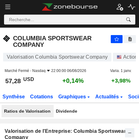
COLUMBIA SPORTSWEAR COMPANY
57,28
$
+0,14%
COLUMBIA SPORTSWEAR
COMPANY
Valorisation Columbia Sportswear Company
Action
Marché Fermé -
Nasdaq
22:00:00 06/08/2026
Varia. 1 janv.
USD
+0,14%
57,28
+3,98%
Synthèse
Cotations
Graphiques
Actualités
Soci
Ratios de Valorisation
Dividende
Valorisation de l'Entreprise: Columbia Sportswear
Company