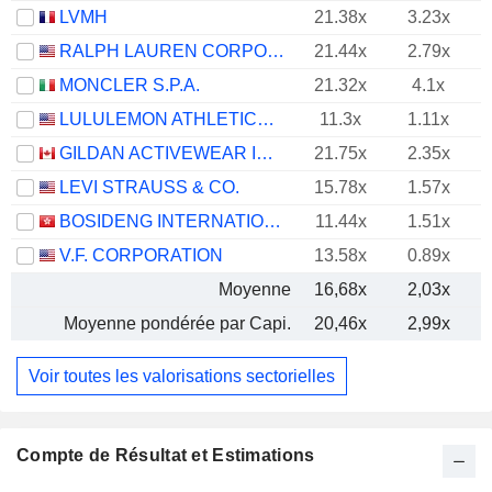
LVMH
21.38x
3.23x
RALPH LAUREN CORPORATION
21.44x
2.79x
MONCLER S.P.A.
21.32x
4.1x
LULULEMON ATHLETICA INC.
11.3x
1.11x
GILDAN ACTIVEWEAR INC.
21.75x
2.35x
LEVI STRAUSS & CO.
15.78x
1.57x
BOSIDENG INTERNATIONAL HOLDINGS LIMITED
11.44x
1.51x
V.F. CORPORATION
13.58x
0.89x
Moyenne
16,68x
2,03x
Moyenne pondérée par Capi.
20,46x
2,99x
Voir toutes les valorisations sectorielles
Compte de Résultat et Estimations