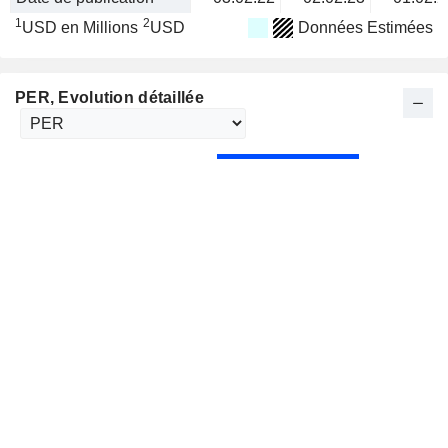
1
2
USD en Millions
USD
Données Estimées
PER
, Evolution détaillée