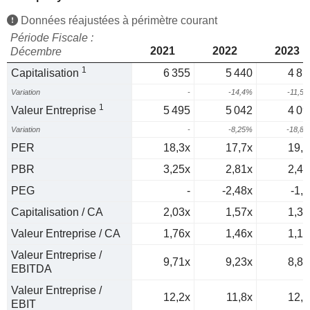
Données réajustées à périmètre courant
Période Fiscale :
2021
2022
2023
Décembre
1
Capitalisation
6 355
5 440
4 81
Variation
-
-14,4%
-11,5
1
Valeur Entreprise
5 495
5 042
4 09
Variation
-
-8,25%
-18,8
PER
18,3x
17,7x
19,4
PBR
3,25x
2,81x
2,46
PEG
-
-2,48x
-1,1
Capitalisation / CA
2,03x
1,57x
1,38
Valeur Entreprise / CA
1,76x
1,46x
1,17
Valeur Entreprise /
9,71x
9,23x
8,85
EBITDA
Valeur Entreprise /
12,2x
11,8x
12,2
EBIT