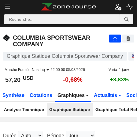
COLUMBIA SPORTSWEAR COMPANY
57,20
$
-0,68%
COLUMBIA SPORTSWEAR
COMPANY
Graphique Statique Columbia Sportswear Company
Marché Fermé -
Nasdaq
22:00:00 05/08/2026
Varia. 1 janv.
USD
-0,68%
57,20
+3,83%
Synthèse
Cotations
Graphiques
Actualités
Soci
Analyse Technique
Graphique Statique
Graphique Total Re
Durée
Période