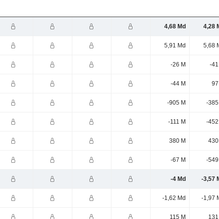
4,68 Md
4,28 
5,91 Md
5,68 
-26 M
-41
-44 M
97
-905 M
-385
-111 M
-452
380 M
430
-67 M
-549
-4 Md
-3,57 
-1,62 Md
-1,97 
115 M
131