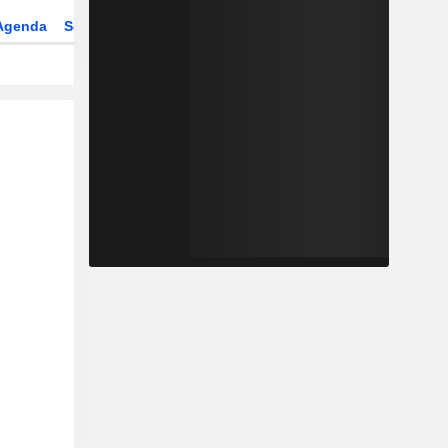
Agenda
Secteur
Dérivés
Fonds et ETFs