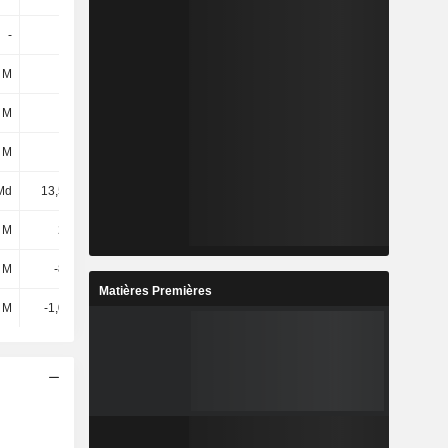
-
-6 M
3 M
3 M
 M
-
-
-
 M
-34 M
-12 M
20 M
 M
-28 M
-15 M
17 M
Md
13,55 Md
13,12 Md
10,93 Md
 M
218 M
49 M
8 M
 M
-814 M
-403 M
111 M
Matières Premières
 M
-1,03 Md
-452 M
103 M