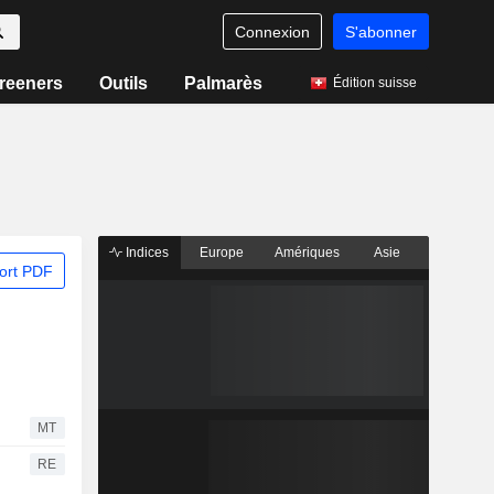
Connexion
S'abonner
reeners
Outils
Palmarès
Édition suisse
Indices
Europe
Amériques
Asie
ort PDF
MT
RE