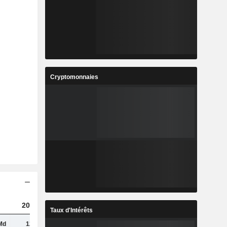
Cryptomonnaies
2023
2024
2025
Taux d'Intérêts
Md
123 Md
122 Md
122 Md