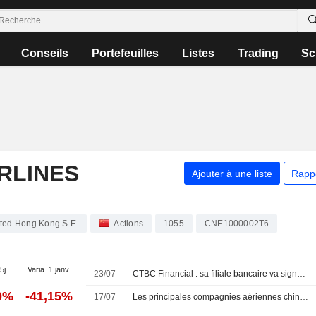
Conseils
Portefeuilles
Listes
Trading
Sc
RLINES
Ajouter à une liste
Rapp
ited Hong Kong S.E.
Actions
1055
CNE1000002T6
5j.
Varia. 1 janv.
23/07
CTBC Financial : sa filiale bancaire va signer un accord pour une carte de paiement co-brandée
0%
-41,15%
17/07
Les principales compagnies aériennes chinoises redoutent de lourdes pertes avant un été incertain