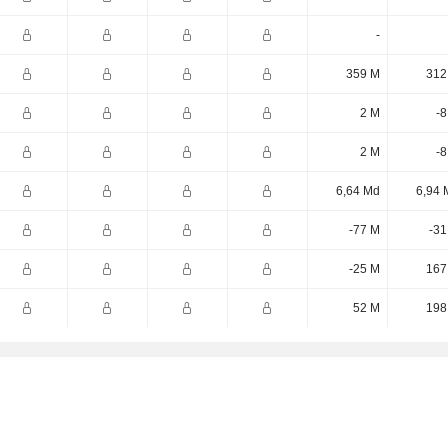
-
359 M
312
2 M
-8
2 M
-8
6,64 Md
6,94 
-77 M
-31
-25 M
167
52 M
198