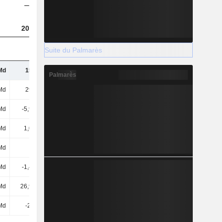
2023
2024
2025
Suite du Palmarès
Md
158 Md
172 Md
181 Md
Palmarès
Md
291 Md
314 Md
333 Md
 Md
-5,93 Md
-5,75 Md
-5,54 Md
Md
1,09 Md
1,24 Md
1,96 Md
Md
-
-
-
Md
-1,41 Md
1,13 Md
3,6 Md
Md
26,95 Md
28,16 Md
31,04 Md
Md
-2,5 Md
-115 M
1,64 Md