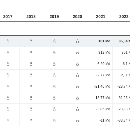
2017
2018
2019
2020
2021
2022
101 Md
86,34 
312 Md
301 
-6,29 Md
-6,1
-2,77 Md
2,11 
-21,46 Md
-23,74 
-13,77 Md
-31,23 
23,85 Md
23,83 
-11 Md
-33,34 