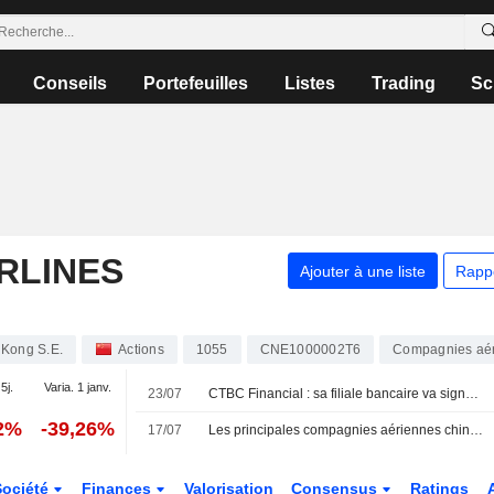
Conseils
Portefeuilles
Listes
Trading
Sc
RLINES
Ajouter à une liste
Rapp
 Kong S.E.
Actions
1055
CNE1000002T6
Compagnies aé
5j.
Varia. 1 janv.
23/07
CTBC Financial : sa filiale bancaire va signer un accord pour une carte de paiement co-brandée
42%
-39,26%
17/07
Les principales compagnies aériennes chinoises redoutent de lourdes pertes avant un été incertain
Société
Finances
Valorisation
Consensus
Ratings