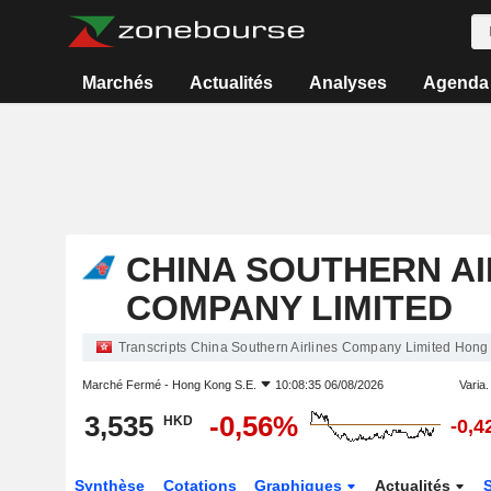
Marchés
Actualités
Analyses
Agenda
CHINA SOUTHERN AI
COMPANY LIMITED
Transcripts China Southern Airlines Company Limited Hong
Marché Fermé -
Hong Kong S.E.
10:08:35 06/08/2026
Varia. 
3,535
-0,56%
HKD
-0,
Synthèse
Cotations
Graphiques
Actualités