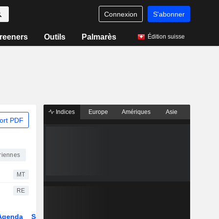
Connexion
S'abonner
reeners
Outils
Palmarès
Édition suisse
Indices
Europe
Amériques
Asie
ort PDF
riennes
MT
RE
Agenda
Secteur
Dérivés
Fonds et ETFs