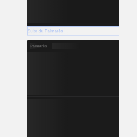
Suite du Palmarès
Palmarès