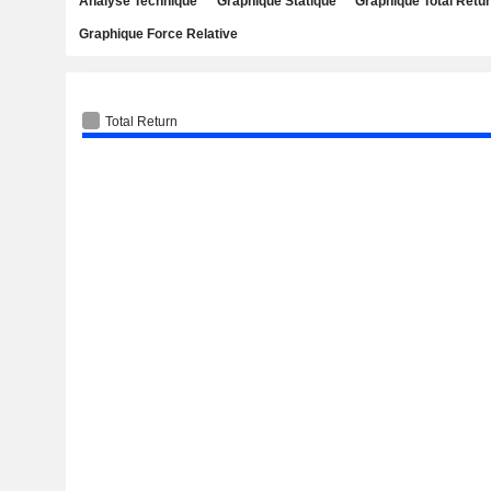
Analyse Technique
Graphique Statique
Graphique Total Retu
Graphique Force Relative
Total Return