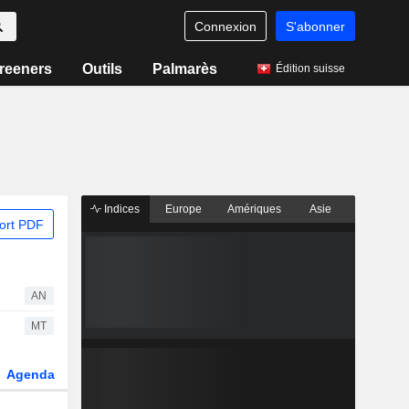
Connexion
S'abonner
reeners
Outils
Palmarès
Édition suisse
Indices
Europe
Amériques
Asie
ort PDF
AN
MT
Agenda
Secteur
Dérivés
Fonds et ETFs