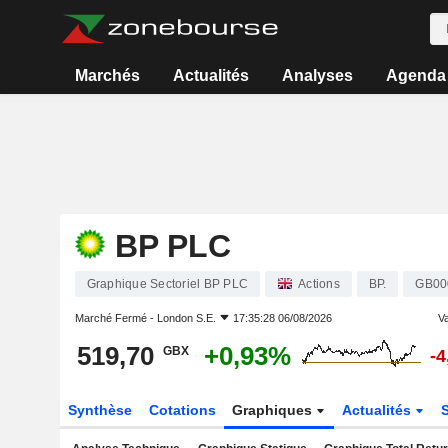
Marchés
Actualités
Analyses
Agenda
BP PLC
Graphique Sectoriel BP PLC
Actions
BP.
GB00
Marché Fermé -
London S.E.
17:35:28 06/08/2026
Va
519,70
+0,93%
GBX
-
Synthèse
Cotations
Graphiques
Actualités