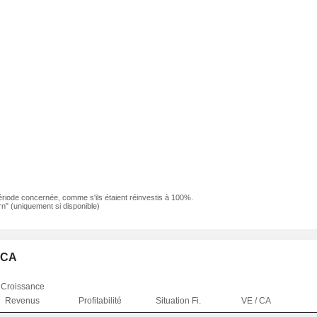
ériode concernée, comme s'ils étaient réinvestis à 100%.
n" (uniquement si disponible)
 NCA
Croissance
Revenus
Profitabilité
Situation Fi.
VE / CA