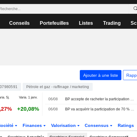
Conseils
Portefeuilles
Listes
Trading
Sc
Ajouter à une liste
Rapp
07980591
Pétrole et gaz - raffinage / marketing
ria. 5j.
Varia. 1 janv.
06/08
BP accepte de racheter la participation de Woodside Energy dans le projet gazier Calypso
4,27%
+20,08%
06/08
BP va acquérir la participation de 70 % de Woodside dans un projet gazier à Trinité-et-Tobago
Société
Finances
Valorisation
Consensus
Ratings