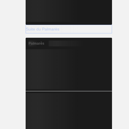
Suite du Palmarès
Palmarès