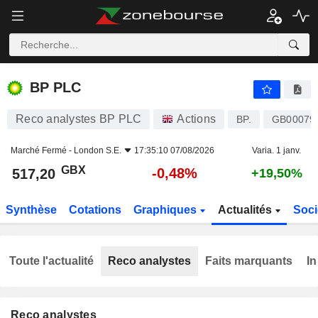
BP PLC
517,20
p
-0,48%
BP PLC
Reco analystes BP PLC
Actions
BP.
GB00079
Marché Fermé -
London S.E.
17:35:10 07/08/2026
Varia. 1 janv.
GBX
-0,48%
517,20
+19,50%
Synthèse
Cotations
Graphiques
Actualités
Soci
Toute l'actualité
Reco analystes
Faits marquants
In
Reco analystes