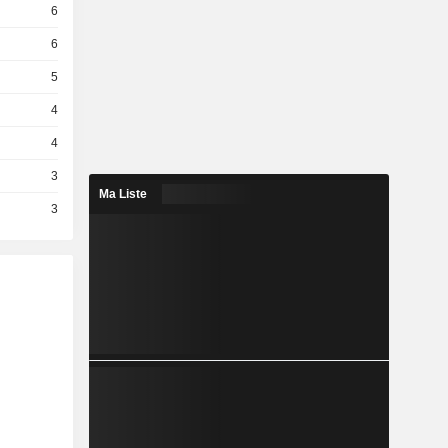
6
6
5
4
4
3
Ma Liste
3