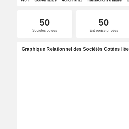
Profil
Gouvernance
Actionnariat
Transactions d'initiés
G
50
50
Sociétés cotées
Entreprise privées
Graphique Relationnel des Sociétés Cotées lié