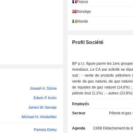
France
Jaime Eduardo Caballero Uribe
Norvège
Albert Manifold
Irlande
Robert Dudley
Rita Griffin
Profil Société
Janet Ashdown
Roy Franklin
BP p.l.c. figure parmi les 1ers groupe
mondiaux. Le CA par activité se rép
Andrew Inglis
suit : - vente de produits pétroliers (60,4%) ; -
Helen McCabe
vente de gaz naturel, de gaz naturel 
de liquides de gaz naturel (14,6%) ; - vente d
Joseph A. Szima
Tufan Ergin-Bilgic
pétrole brut (1,1%) ; - autres (23,9%). 70,1% du
Edwin P. Kuhn
CA est réalisé à l'international.
Dame Angela Strank
Employés
James W. George
Nicola Louise Grady-Smith
Secteur
Pétrole et gaz -
Michael H. Hinderliter
Ivanka Mamic
Agenda
13/08
Détachement de dividende 
Pamela Daley
Melody Meyer