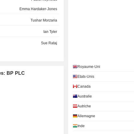
Emma Hardaker-Jones
Tushar Morzaria
Ian Tyler
Sue Rataj
Hoang Dinh Vo
Lutz Peter Feldmann
Royaume-Uni
ées: BP PLC
Jean-Baptiste Renard
Etats-Unis
Canada
Johannes Teyssen
Australie
Satish P. Pai
Autriche
Jeffrey Bell
Allemagne
Lawrence Massaro
Inde
Felipe Bayón Pardo