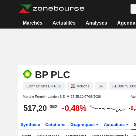
Marchés
Actualités
Analyses
Agenda
BP PLC
Connexions BP PLC
Actions
BP.
GB00079805
Marché Fermé -
London S.E.
17:35:10 07/08/2026
Vari
517,20
-0,48%
GBX
-6
Synthèse
Cotations
Graphiques
Actualités