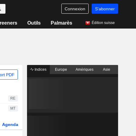
Connexion
S'abonner
reeners
Outils
Palmarès
Édition suisse
Indices
Europe
Amériques
Asie
ort PDF
RE
MT
Agenda
Secteur
Dérivés
Fonds et ETFs