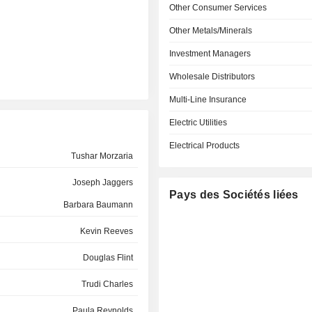
Other Consumer Services
Other Metals/Minerals
Investment Managers
Wholesale Distributors
Multi-Line Insurance
Electric Utilities
Electrical Products
Tushar Morzaria
Joseph Jaggers
Pays des Sociétés liées
Barbara Baumann
Kevin Reeves
Douglas Flint
Trudi Charles
Paula Reynolds