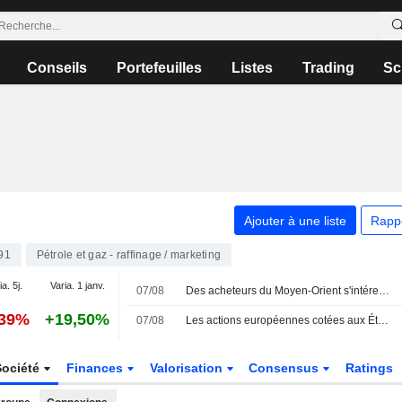
Conseils
Portefeuilles
Listes
Trading
Sc
Ajouter à une liste
Rapp
91
Pétrole et gaz - raffinage / marketing
a. 5j.
Varia. 1 janv.
07/08
Des acheteurs du Moyen-Orient s'intéressent aux cargaisons de GNL canadien, selon Pacific Energy
,39%
+19,50%
07/08
Les actions européennes cotées aux États-Unis sous forme d'ADR progressent lors de la séance de vendredi
Société
Finances
Valorisation
Consensus
Ratings