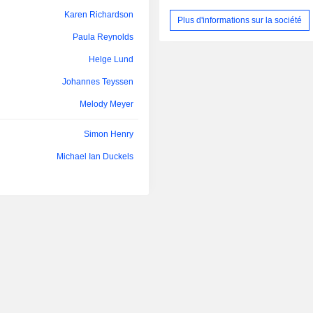
Karen Richardson
Plus d'informations sur la société
Lawrence Massaro
Paula Reynolds
William Lin
Helge Lund
Amanda Blanc
Johannes Teyssen
Giulia Chierchia
Melody Meyer
H. McKay
Simon Henry
Christina Verchere
Michael Ian Duckels
John Manzoni
Jeanne Johns
Dame Angela Strank
Rebecca McGrath
David Whiteing
John Melo
Holly van Deursen
Susan Ellerbusch
Janet Ashdown
Richard Hookway
Kirsty Bashforth