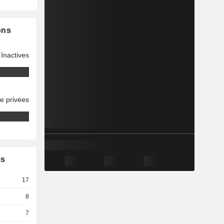
ons
Inactives
se privées
es
17
8
7