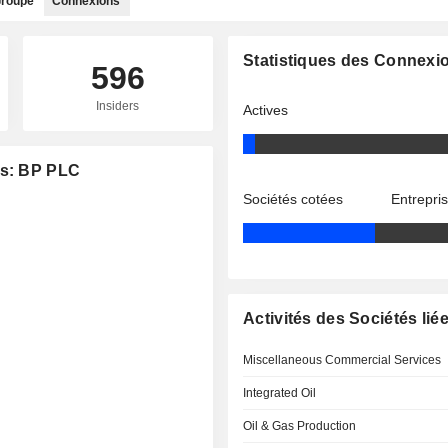
roupe
Connexions
Statistiques des Connexi
596
Insiders
Actives
es: BP PLC
Sociétés cotées
Entrepri
Activités des Sociétés lié
Miscellaneous Commercial Services
Integrated Oil
Oil & Gas Production