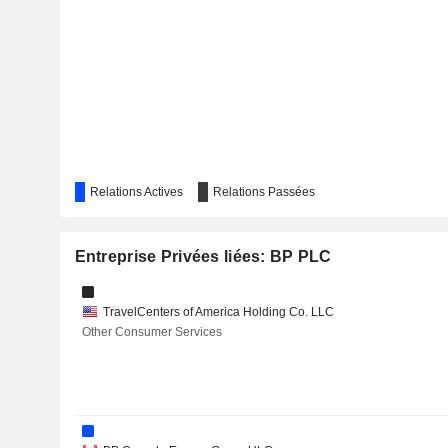
LYONDELLBASELL INDUSTRIES N.V.
STOLT-NIELSEN LIMITED
Relations Actives
Relations Passées
KOSMOS ENERGY LTD.
Entreprise Privées liées: BP PLC
ROLLS-ROYCE HOLDINGS PLC
TravelCenters of America Holding Co. LLC
Other Consumer Services
ABBVIE INC.