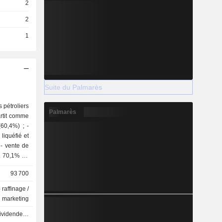
2
2
1
Suite du Palmarès
s pétroliers
Palmarès
artit comme
liquéfié et
e
93 700
 raffinage /
marketing
- 0.0866 GBX