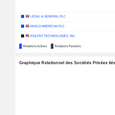
LEGAL & GENERAL PLC
ANGLO AMERICAN PLC
AGILENT TECHNOLOGIES, INC.
PHILUX GLOBAL GROUP INC.
Relations Actives
Relations Passées
OMV AG
Graphique Relationnel des Sociétés Privées li
LUFTHANSA
HINDALCO INDUSTRIES LIMITED
ATKINSRÉALIS GROUP INC.
ADVANTAGE ENERGY LTD.
GEOPARK LIMITED