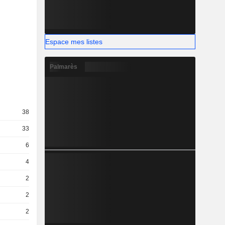
Espace mes listes
Palmarès
38
33
6
4
2
2
2