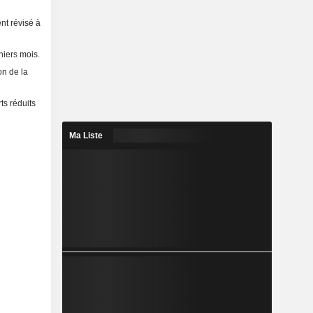
nt révisé à
niers mois.
on de la
ts réduits
Ma Liste