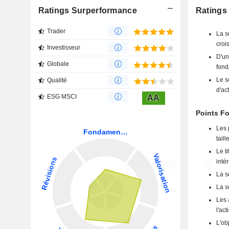
Ratings Surperformance
Ratings
Trader
La s
crois
Investisseur
D'un
Globale
fond
Le s
Qualité
d'ac
ESG MSCI
AA
Points F
Les 
taille
Le ti
inté
La s
La s
Les 
l'act
L'ob