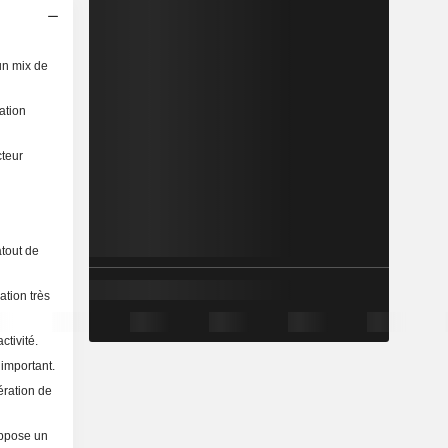
un mix de
ation
cteur
atout de
ation très
ctivité.
 important.
ération de
uppose un