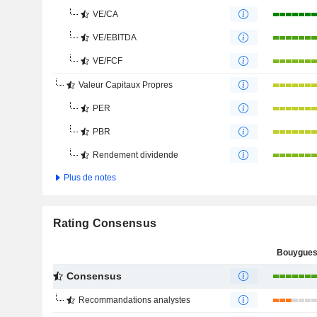
VE/CA
VE/EBITDA
VE/FCF
Valeur Capitaux Propres
PER
PBR
Rendement dividende
Plus de notes
Rating Consensus
Bouygues
Consensus
Recommandations analystes