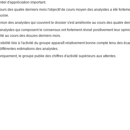
ntiel d'appréciation important.
ours des quatre derniers mois l'objectif de cours moyen des analystes a été forteme
ausse.
inion des analystes qui couvrent le dossier s'est améliorée au cours des quatre der
analystes qui composent le consensus ont fortement révisé positivement leur opini
été au cours des douzes derniers mois.
isibilité liée à l'activité du groupe apparaît relativement bonne compte tenu des écar
différentes estimations des analystes.
oriquement, le groupe publie des chiffres d'activité supérieurs aux attentes.