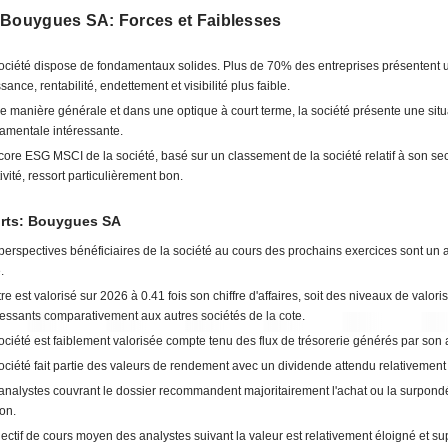
 Bouygues SA: Forces et Faiblesses
ociété dispose de fondamentaux solides. Plus de 70% des entreprises présentent 
sance, rentabilité, endettement et visibilité plus faible.
e manière générale et dans une optique à court terme, la société présente une situ
amentale intéressante.
core ESG MSCI de la société, basé sur un classement de la société relatif à son se
tivité, ressort particulièrement bon.
orts: Bouygues SA
perspectives bénéficiaires de la société au cours des prochains exercices sont un 
.
tre est valorisé sur 2026 à 0.41 fois son chiffre d'affaires, soit des niveaux de valoris
ressants comparativement aux autres sociétés de la cote.
ociété est faiblement valorisée compte tenu des flux de trésorerie générés par son a
ociété fait partie des valeurs de rendement avec un dividende attendu relativement
analystes couvrant le dossier recommandent majoritairement l'achat ou la surpond
ion.
jectif de cours moyen des analystes suivant la valeur est relativement éloigné et s