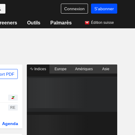
Connexion
S'abonner
reeners
Outils
Palmarès
Édition suisse
Indices
Europe
Amériques
Asie
ort PDF
RE
Agenda
Secteur
Dérivés
Fonds et ETFs