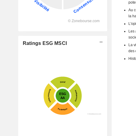
pote
Au c
la h
L'op
Les 
soci
Ratings ESG MSCI
La v
des 
Hist