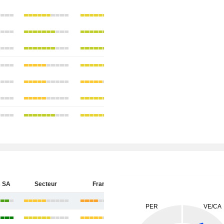
 SA
Secteur
France