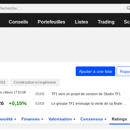
Conseils
Portefeuilles
Listes
Trading
Sc
Ajouter à une liste
Rapp
503
Construction et ingénierie
s clôture
17:52:08
05/08
TF1 vers un projet de cession de Studio TF1
26
+0,15%
03/08
Le groupe TF1 envisage la vente de sa filiale de production Studio TF1, selon des sources
Société
Finances
Valorisation
Consensus
Ratings