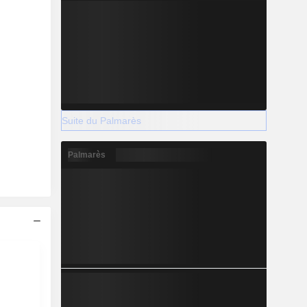
Suite du Palmarès
Palmarès