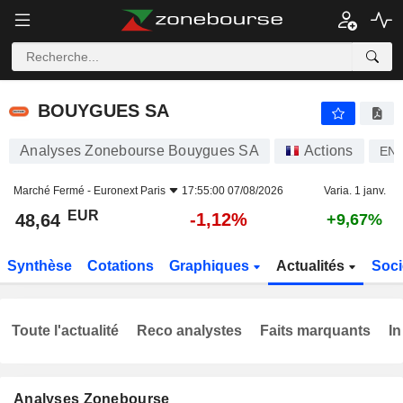
BOUYGUES SA
48,64
€
-1,12%
BOUYGUES SA
Analyses Zonebourse Bouygues SA
Actions
EN
Marché Fermé -
Euronext Paris
17:55:00 07/08/2026
Varia. 1 janv.
EUR
-1,12%
48,64
+9,67%
Synthèse
Cotations
Graphiques
Actualités
Soci
Toute l'actualité
Reco analystes
Faits marquants
In
Analyses Zonebourse